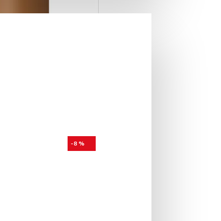
-8 %
ess 500 gr