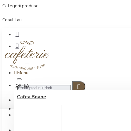
Categorii produse
Cosul tau
Menu
CAFEA
Cafea Boabe
CONECTARE
Contul meu
Conectare / Inregistrare
INREGISTRARE
0722.505.222