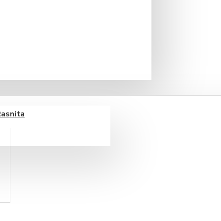
. Ambalata la cutie de 500 gr
fara OMG, fara grasimi
lapte cald 140ml.
Rasnita