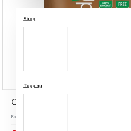
SIROP / TOPPING
Sirop
Cesti si Accesorii pentru
Cafea
Accesorii ceai
Topping
Ciocolata Calda Clasica Foodn
Bazată pe 0 note.
-
Spune-ţi opinia