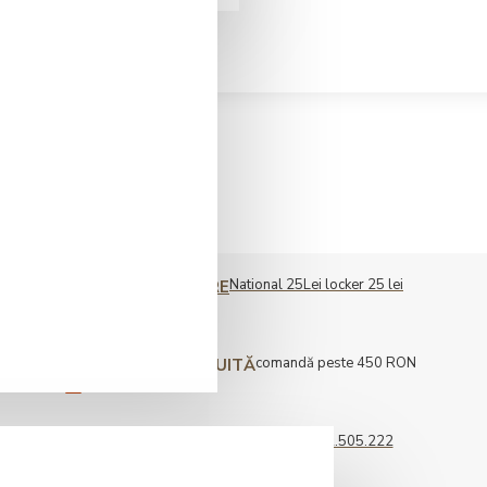
National 25Lei locker 25 lei
COST LIVRARE
comandă peste 450 RON
LIVRARE GRATUITĂ
0722.505.222
COMENZI TELEFONICE