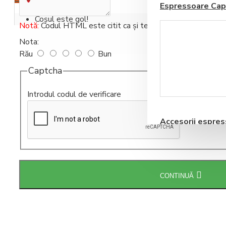
Espressoare Cap
Coșul este gol!
Notă:
Codul HTML este citit ca şi text!
Nota:
Rău
Bun
Captcha
Blendere si Aparate
Introdul codul de verificare
Milkshake
Accesorii espre
automate
CONTINUĂ
Storcatoare pentru
Fructe si Legume