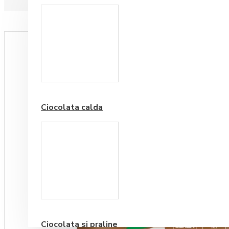
Paduri hartie
Ciocolata calda
Cafea Premium
Ciocolata si praline