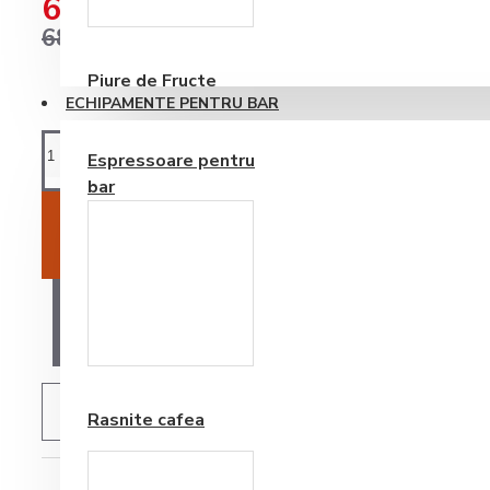
63,44RON
Consumabile
68,96RON
Piure de Fructe
ECHIPAMENTE PENTRU BAR
Espressoare pentru
bar
ADAUGĂ ÎN COŞ
AI O ÎNTREBARE?
Frappe si Cappuccino
ADAUGĂ IN WISHLIST
Rasnite cafea