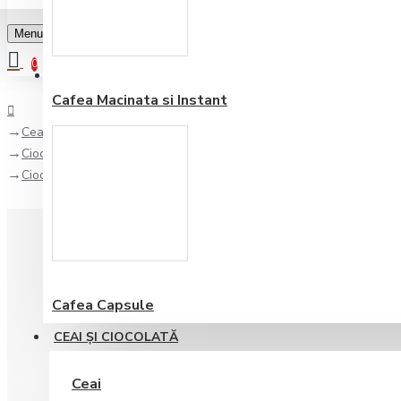
Menu
0
Favorite
Adauga in lista
0
Cafea Macinata si Instant
Ceai şi Ciocolată
Ciocolata calda
Ciocolata Calda Clasica Foodness 500 gr
Cafea Capsule
CEAI ŞI CIOCOLATĂ
Ceai