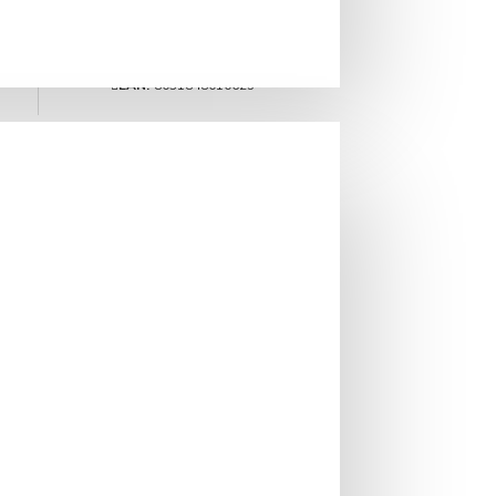
IN STOC
Cod produs:
FD279
EAN:
8031848010625