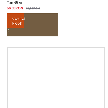
Tan 65 gr
56,88RON
61,51RON
ADAUGĂ
ÎN COŞ