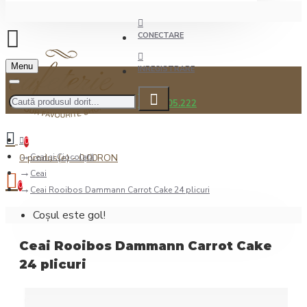
CONECTARE
Menu
INREGISTRARE
0722.505.222
0
0 produs(e) - 0,00RON
Ceai şi Ciocolată
Ceai
0
Ceai Rooibos Dammann Carrot Cake 24 plicuri
Coșul este gol!
Ceai Rooibos Dammann Carrot Cake
24 plicuri