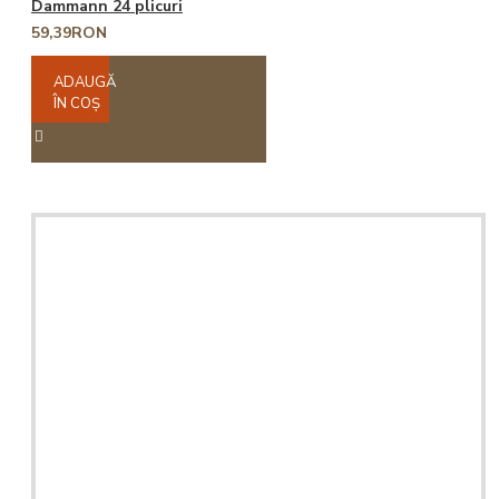
Dammann 24 plicuri
59,39RON
ADAUGĂ
ÎN COŞ