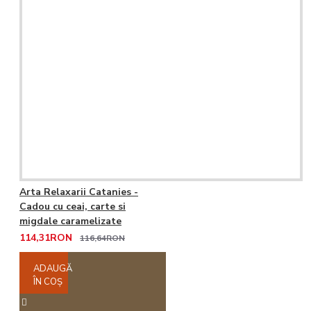
Arta Relaxarii Catanies -
Cadou cu ceai, carte si
migdale caramelizate
114,31RON
116,64RON
ADAUGĂ
ÎN COŞ