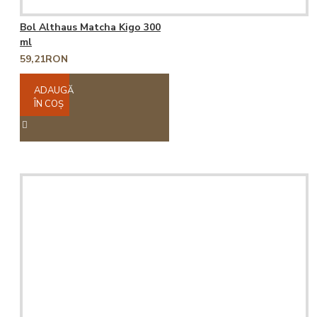
Bol Althaus Matcha Kigo 300
ml
59,21RON
ADAUGĂ
ÎN COŞ