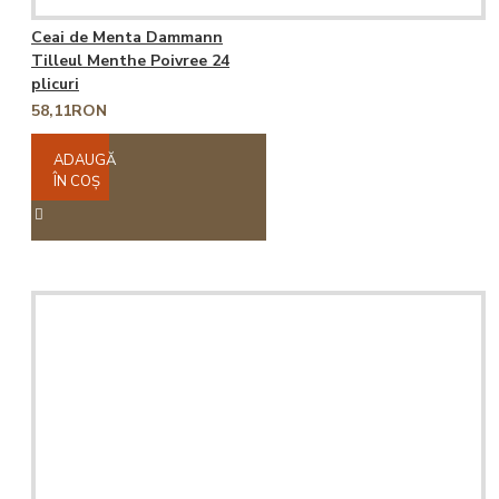
Ceai de Menta Dammann
Tilleul Menthe Poivree 24
plicuri
58,11RON
ADAUGĂ
ÎN COŞ