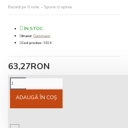
Bazată pe 0 note.
-
Spune-ţi opinia
IN STOC
Brand:
Dammann
Cod produs:
5824
63,27RON
Cost livrare
National 25Lei locker 25 lei
ADAUGĂ ÎN COŞ
Livrare gratuită
comandă peste 450 RON