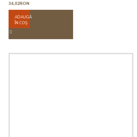
34,02RON
ADAUGĂ
ÎN COŞ