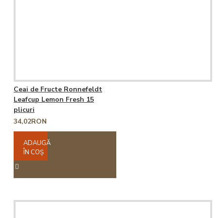
Ceai de Fructe Ronnefeldt
Leafcup Lemon Fresh 15
plicuri
34,02RON
ADAUGĂ
ÎN COŞ