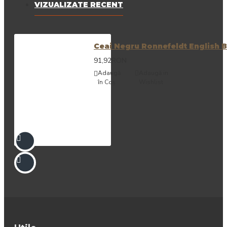
VIZUALIZATE RECENT
Ceai Negru Ronnefeldt English B
91,92RON
Adaugă
Adaugă in
în Coş
Wishlist