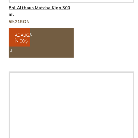
Bol Althaus Matcha Kigo 300
ml
59,21RON
ADAUGĂ
ÎN COŞ