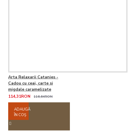
Arta Relaxarii Catanies -
Cadou cu ceai, carte si
migdale caramelizate
114,31RON
116,64RON
ADAUGĂ
ÎN COŞ