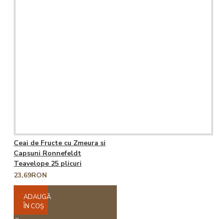
Ceai de Fructe cu Zmeura si
Capsuni Ronnefeldt
Teavelope 25 plicuri
23,69RON
ADAUGĂ
ÎN COŞ