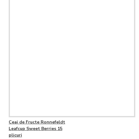
Ceai de Fructe Ronnefeldt
Leafcup Sweet Berries 15
plicuri