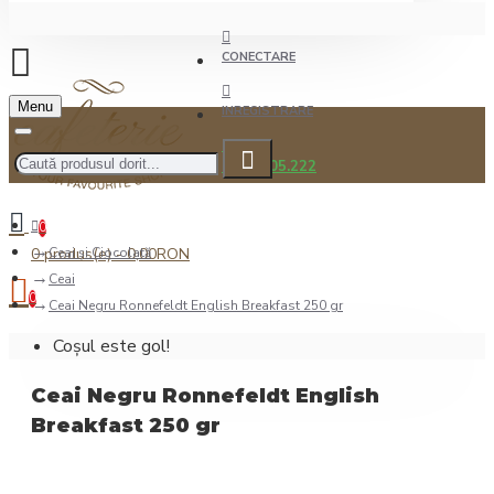
CONECTARE
Menu
INREGISTRARE
0722.505.222
0
0 produs(e) - 0,00RON
Ceai şi Ciocolată
Ceai
0
Ceai Negru Ronnefeldt English Breakfast 250 gr
Coșul este gol!
Ceai Negru Ronnefeldt English
Breakfast 250 gr