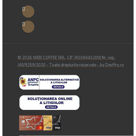
© 2026 WEB COFFEE SRL, CIF: RO38443200| Nr. reg.:
J40/9259/2020 - Toate drepturile rezervate - by DevPro.ro