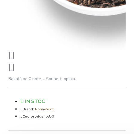
Bazată pe 0 note.
-
Spune-ţi opinia
IN STOC
Brand:
Ronnefeldt
Cod produs:
6850