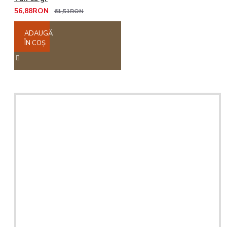
56,88RON
61,51RON
ADAUGĂ
ÎN COŞ