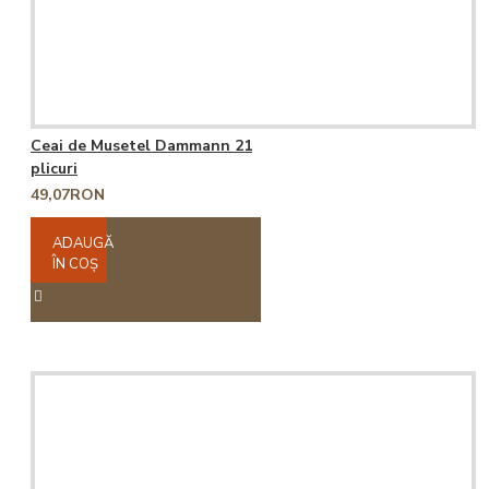
Ceai de Musetel Dammann 21
plicuri
49,07RON
ADAUGĂ
ÎN COŞ