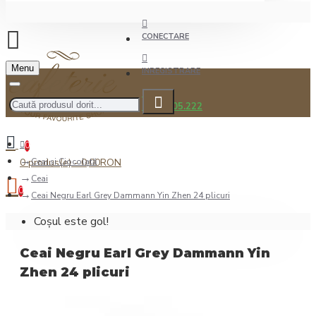
CONECTARE
Menu
INREGISTRARE
0722.505.222
0
0 produs(e) - 0,00RON
Ceai şi Ciocolată
Ceai
0
Ceai Negru Earl Grey Dammann Yin Zhen 24 plicuri
Coșul este gol!
Ceai Negru Earl Grey Dammann Yin
Zhen 24 plicuri