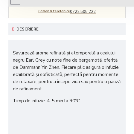
Comenzi telefonice
0722.505.222
DESCRIERE
Savurează
aroma rafinată și atemporală
a ceaiului
negru Earl Grey cu
note fine de bergamotă
, oferită
de
Dammann Yin Zhen
. Fiecare plic asigură o
infuzie
echilibrată și sofisticată
, perfectă pentru momente
de relaxare, pentru a începe ziua sau pentru o pauză
de rafinament.
Timp de infuzie: 4-5 min la 90ºC