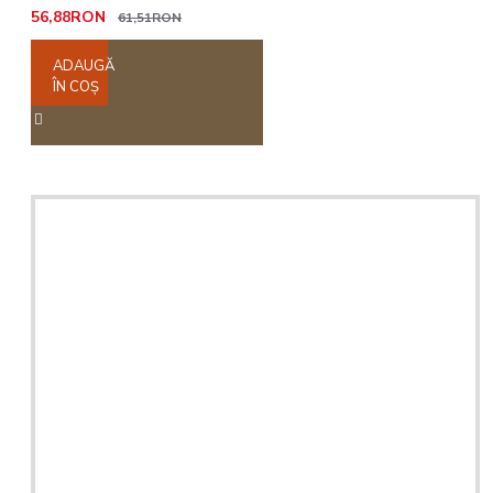
56,88RON
61,51RON
ADAUGĂ
ÎN COŞ