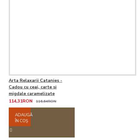
Arta Relaxarii Catanies -
Cadou cu ceai, carte si
migdale caramelizate
114,31RON
116,64RON
ADAUGĂ
ÎN COŞ