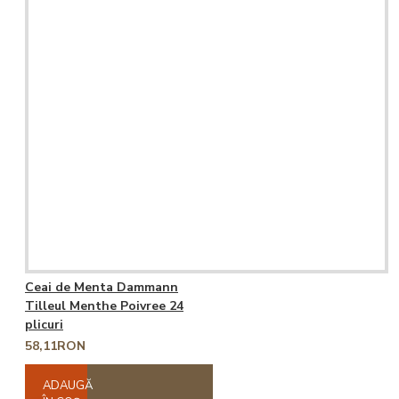
Ceai de Menta Dammann
Tilleul Menthe Poivree 24
plicuri
58,11RON
ADAUGĂ