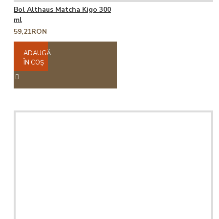
Bol Althaus Matcha Kigo 300
ml
59,21RON
ADAUGĂ
ÎN COŞ