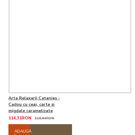
Arta Relaxarii Catanies -
Cadou cu ceai, carte si
migdale caramelizate
114,31RON
116,64RON
ADAUGĂ