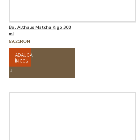
Bol Althaus Matcha Kigo 300
ml
59,21RON
ADAUGĂ
ÎN COŞ