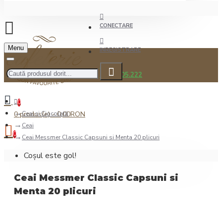
CONECTARE
Menu
INREGISTRARE
0722.505.222
0
0 produs(e) - 0,00RON
Ceai şi Ciocolată
Ceai
0
Ceai Messmer Classic Capsuni si Menta 20 plicuri
Coșul este gol!
Ceai Messmer Classic Capsuni si
Menta 20 plicuri