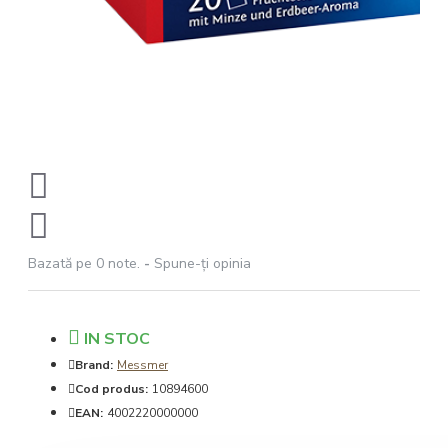
Bazată pe 0 note.
-
Spune-ţi opinia
IN STOC
Brand:
Messmer
Cod produs:
10894600
EAN:
4002220000000