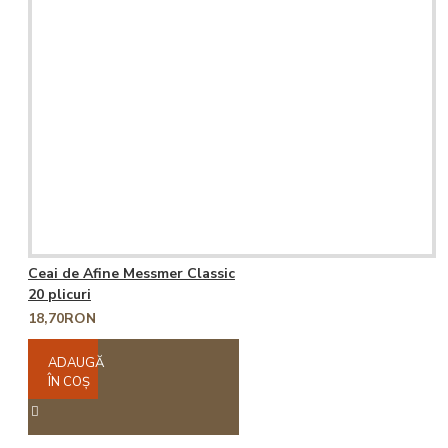
Ceai de Afine Messmer Classic
20 plicuri
18,70RON
ADAUGĂ
ÎN COŞ