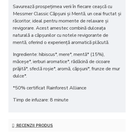
Savurează prospețimea verii în fiecare ceașcă cu
Messmer Classic Căpșuni și Mentă
, un ceai fructat și
răcoritor, ideal pentru momente de relaxare și
revigorare. Acest amestec combină dulceața
naturală a căpșunilor cu notele revigorante de
mentă, oferind o experiență aromatică plăcută.
Ingrediente: hibiscus*, mere*, mentă* (15%),
măceșe*, ierburi aromatice*, rădăcină de cicoare
prăjită*, sfeclă roșie*, aromă, căpșuni*, frunze de mur
dulce*.
*50% certificat Rainforest Alliance
Timp de infuzare: 8 minute
RECENZII PRODUS