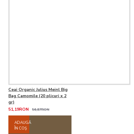
Ceai Organic Julius Meinl Big
Bag Camomile (20 plicuri x 2
gr)
51,19RON
56,87RON
ADAUGĂ
ÎN COŞ