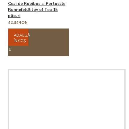
Ceai de Rooibos si Portocale
Ronnefeldt Joy of Tea 15
plicuri
42,34RON
ADAUGĂ
ÎN COŞ