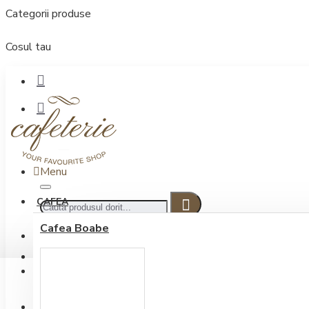
Categorii produse
Cosul tau
Menu
CAFEA
Cafea Boabe
CONECTARE
Contul meu
Conectare / Inregistrare
INREGISTRARE
0722.505.222