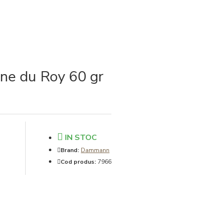
ne du Roy 60 gr
IN STOC
Brand:
Dammann
Cod produs:
7966