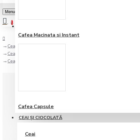
Menu
0
Favorite
Adauga in lista
0
Cafea Macinata si Instant
Ceai şi Ciocolată
Ceai
Ceai de Plante Dammann Tisane du Roy 60 gr
Cafea Capsule
CEAI ŞI CIOCOLATĂ
Ceai