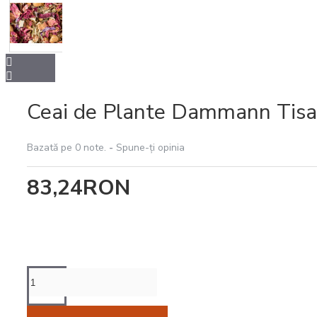
Intretinere
espressoare
Ceai de Plante Dammann Tisa
Bazată pe 0 note.
-
Spune-ţi opinia
83,24RON