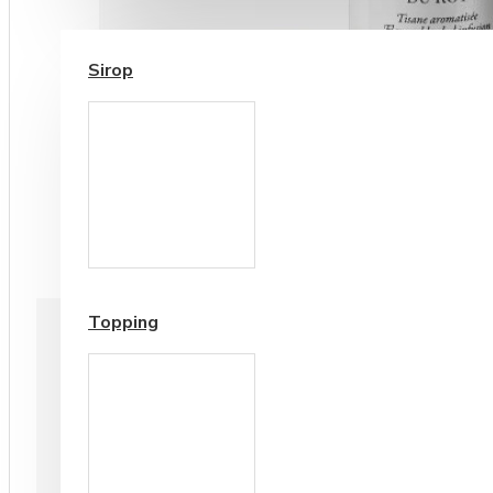
SIROP / TOPPING
Sirop
Cesti si Accesorii pentru
Cafea
Accesorii ceai
Topping