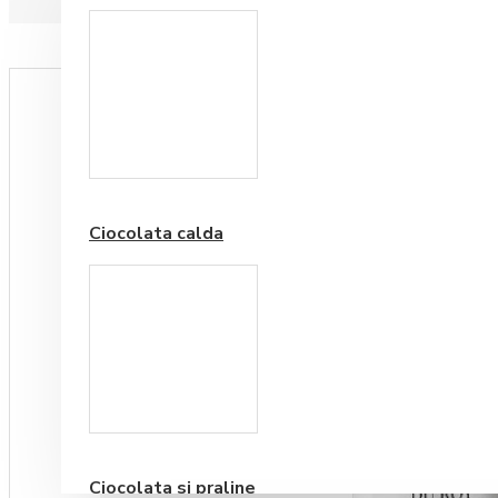
Paduri hartie
Ciocolata calda
Cafea Premium
Ciocolata si praline