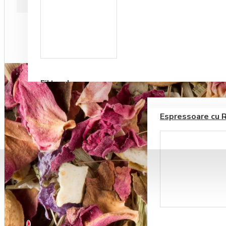
Accesorii sirop si
topping
Filtre de apa
ESPRESSOARE AUTOMATE
ALIMENTE SI DELICATESE
Espressoare cu 
BLOG
CONTACT
Ustensile barista
0 produs(e) - 0,00RON
0