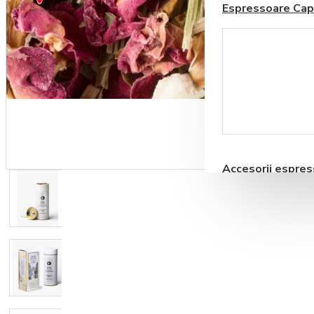
Espressoare Cap
Coșul este gol!
Blendere si Aparate
Milkshake
Accesorii espre
automate
Storcatoare pentru
Fructe si Legume