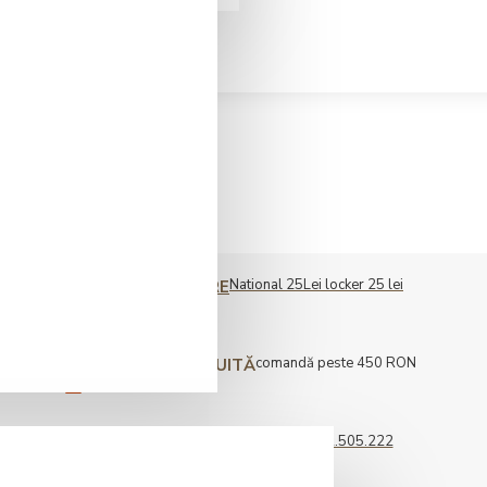
National 25Lei locker 25 lei
COST LIVRARE
comandă peste 450 RON
LIVRARE GRATUITĂ
0722.505.222
COMENZI TELEFONICE