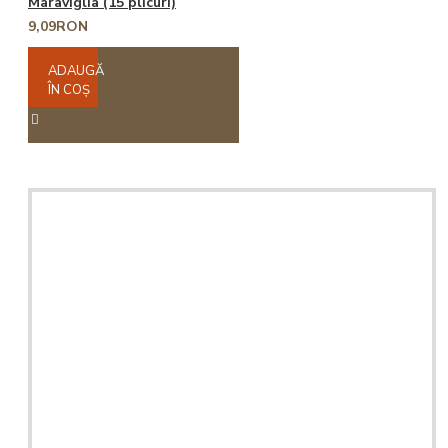
Maraviglia (15 plicuri)
9,09RON
ADAUGĂ
ÎN COŞ