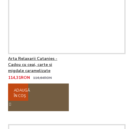
Arta Relaxarii Catanies -
Cadou cu ceai, carte si
migdale caramelizate
114,31RON
116,64RON
ADAUGĂ
ÎN COŞ