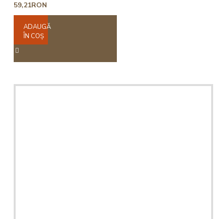
59,21RON
ADAUGĂ
ÎN COŞ