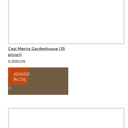
Ceai Menta Gardenhouse (15
plicuri)
9,83RON
ADAUGĂ
ÎN COŞ