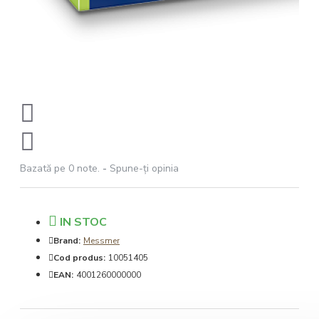
Bazată pe 0 note.
-
Spune-ţi opinia
IN STOC
Brand:
Messmer
Cod produs:
10051405
EAN:
4001260000000