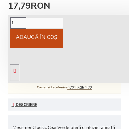
17,79RON
Cost livrare
National 25Lei locker 25 lei
ADAUGĂ ÎN COŞ
Livrare gratuită
comandă peste 450 RON
Comenzi telefonice
0722.505.222
DESCRIERE
Messmer Classic Ceai Verde oferă
o infuzie rafinată