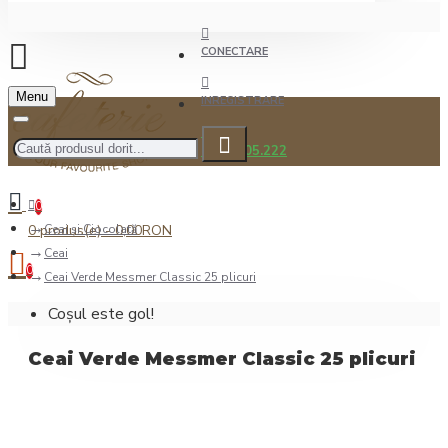
CONECTARE
Menu
INREGISTRARE
0722.505.222
0
0 produs(e) - 0,00RON
Ceai şi Ciocolată
Ceai
0
Ceai Verde Messmer Classic 25 plicuri
Coșul este gol!
Ceai Verde Messmer Classic 25 plicuri