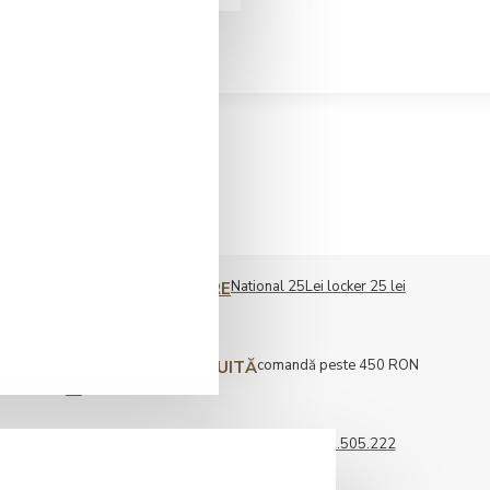
National 25Lei locker 25 lei
COST LIVRARE
comandă peste 450 RON
LIVRARE GRATUITĂ
0722.505.222
COMENZI TELEFONICE