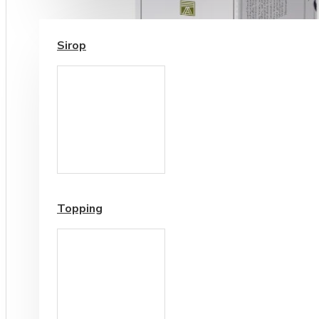
SIROP / TOPPING
Sirop
Cesti si Accesorii pentru
Cafea
Accesorii ceai
Topping