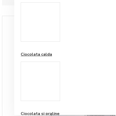
Paduri hartie
Ciocolata calda
Cafea Premium
Ciocolata si praline