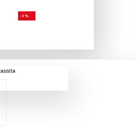
-3 %
Rasnita
ine Ting Yuan 15