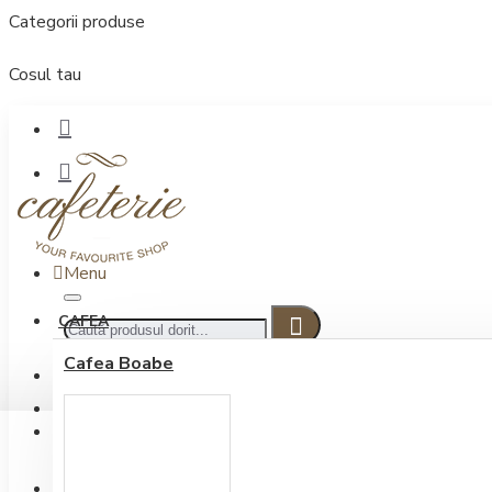
Categorii produse
Cosul tau
Menu
CAFEA
Cafea Boabe
CONECTARE
Contul meu
Conectare / Inregistrare
INREGISTRARE
0722.505.222