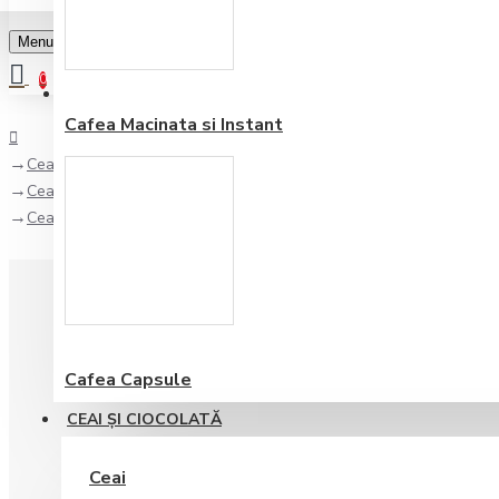
Menu
0
Favorite
Adauga in lista
0
Cafea Macinata si Instant
Ceai şi Ciocolată
Ceai
Ceai Althaus Grand Pack Jasmine Ting Yuan 15 plicuri
Cafea Capsule
CEAI ŞI CIOCOLATĂ
Ceai