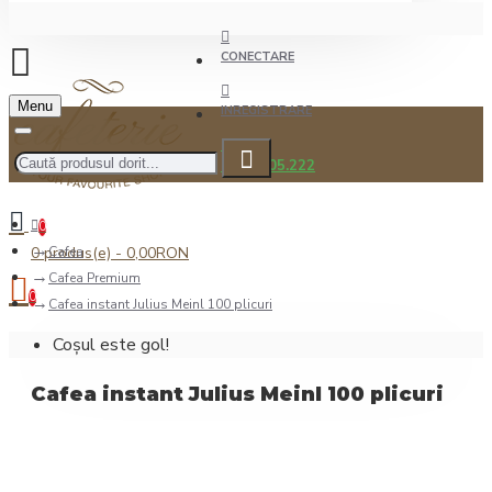
CONECTARE
Menu
INREGISTRARE
0722.505.222
0
0 produs(e) - 0,00RON
Cafea
Cafea Premium
0
Cafea instant Julius Meinl 100 plicuri
Coșul este gol!
Cafea instant Julius Meinl 100 plicuri