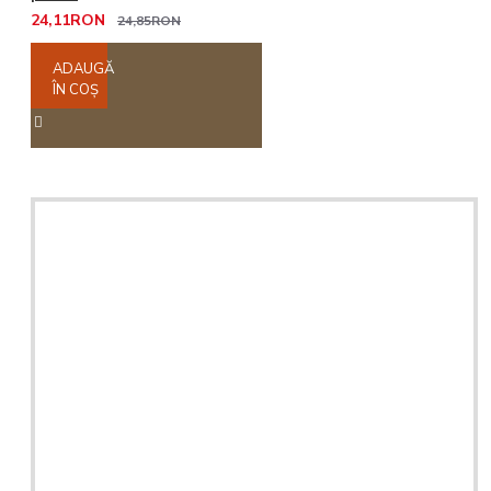
24,11RON
24,85RON
ADAUGĂ
ÎN COŞ