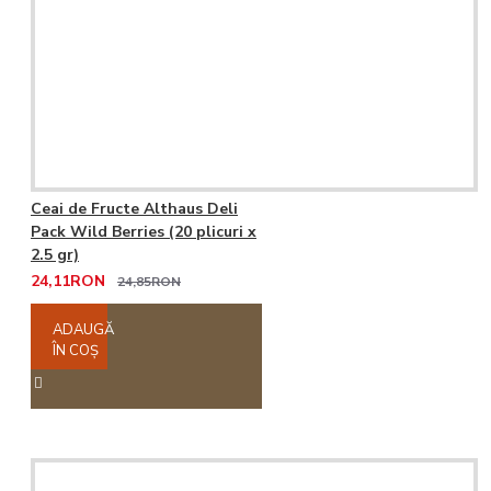
Ceai de Fructe Althaus Deli
Pack Wild Berries (20 plicuri x
2.5 gr)
24,11RON
24,85RON
ADAUGĂ
ÎN COŞ