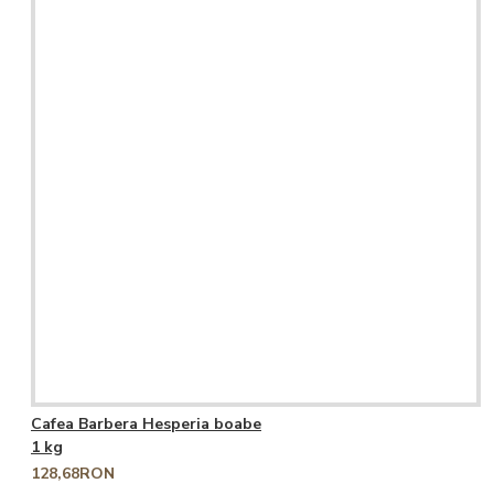
Cafea Barbera Hesperia boabe
1 kg
128,68RON