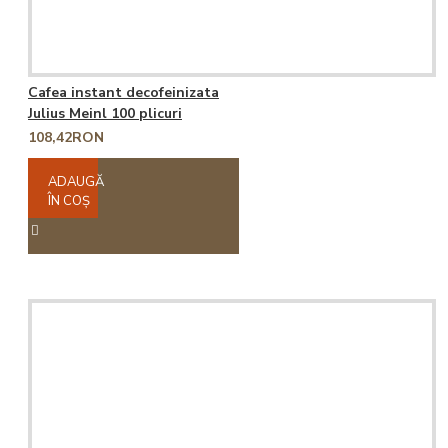
Cafea instant decofeinizata
Julius Meinl 100 plicuri
108,42RON
ADAUGĂ
ÎN COŞ