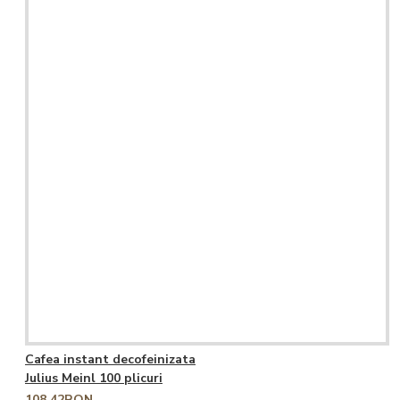
Cafea instant decofeinizata
Julius Meinl 100 plicuri
108,42RON