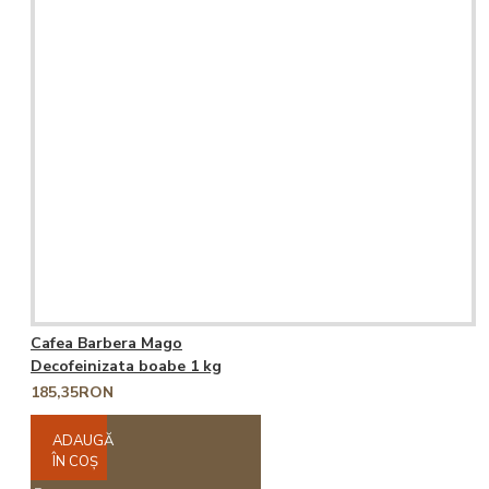
Cafea Barbera Mago
Decofeinizata boabe 1 kg
185,35RON
ADAUGĂ
ÎN COŞ