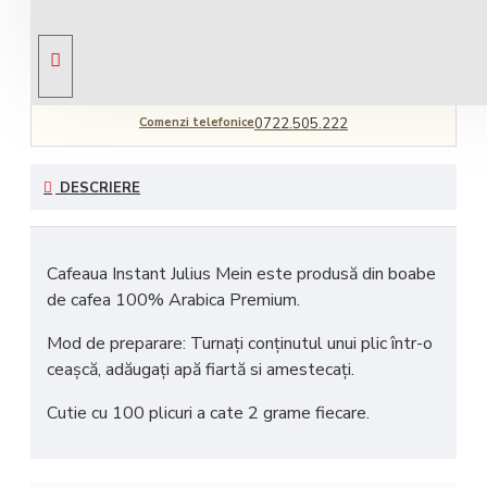
Livrare gratuită
comandă peste 450 RON
Comenzi telefonice
0722.505.222
DESCRIERE
Cafeaua Instant Julius Mein este produsă din boabe
de cafea 100% Arabica Premium.
Mod de preparare: Turnați conținutul unui plic într-o
ceașcă, adăugați apă fiartă si amestecați.
Cutie cu 100 plicuri a cate 2 grame fiecare.