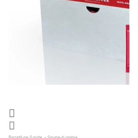
Bazată pe 0 note.
-
Spune-ţi opinia