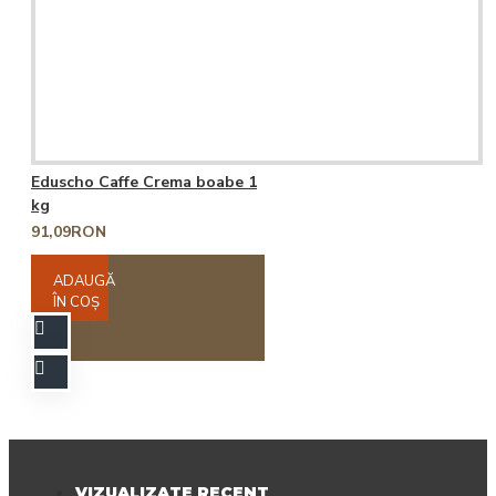
Eduscho Caffe Crema boabe 1
kg
91,09RON
ADAUGĂ
ÎN COŞ
VIZUALIZATE RECENT