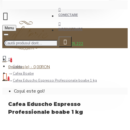
CONECTARE
Menu
INREGISTRARE
0722.505.222
0
0 produs(e) - 0,00RON
Cafea
Cafea Boabe
0
Cafea Eduscho Espresso Professionale boabe 1 kg
Coșul este gol!
Cafea Eduscho Espresso
Professionale boabe 1 kg