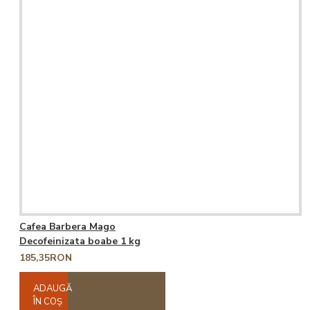
Cafea Barbera Mago
Decofeinizata boabe 1 kg
185,35RON
ADAUGĂ
ÎN COŞ