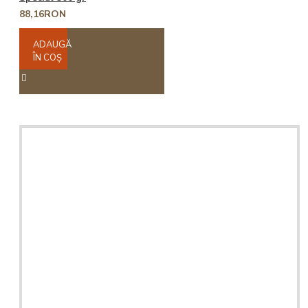
88,16RON
ADAUGĂ
ÎN COŞ