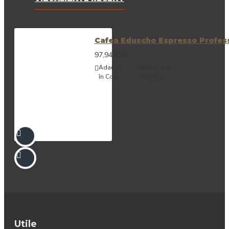
Cafea Eduscho Espresso Profess
97,94RON
Adaugă
Adaugă in
în Coş
Wishlist
Utile