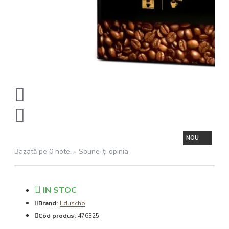
NOU
Bazată pe 0 note.
-
Spune-ţi opinia
IN STOC
Brand:
Eduscho
Cod produs:
476325