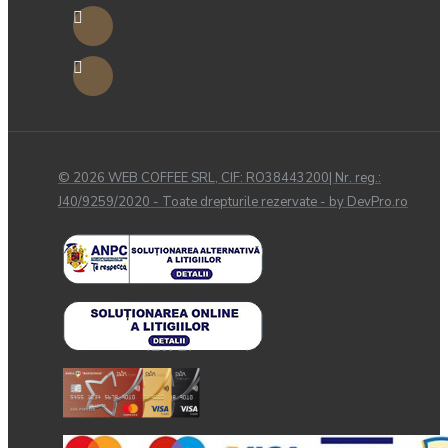
© 2026 WEB COFFEE SRL, CIF: RO38443200| Nr. reg.:
J40/9259/2020 - Toate drepturile rezervate - by DevPro.ro