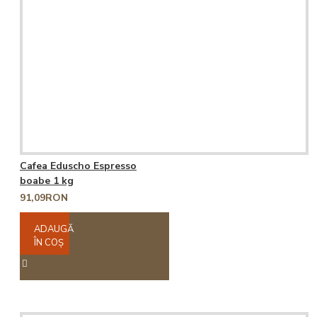
Cafea Eduscho Espresso
boabe 1 kg
91,09RON
ADAUGĂ
ÎN COŞ