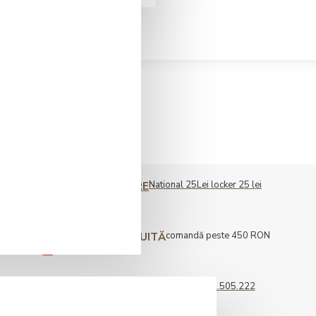
National 25Lei locker 25 lei
COST LIVRARE
comandă peste 450 RON
LIVRARE GRATUITĂ
0722.505.222
COMENZI TELEFONICE