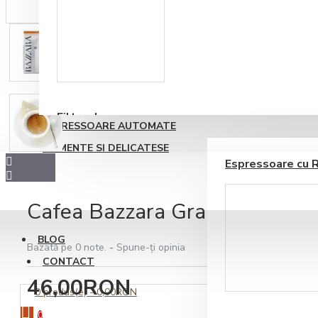
Accesorii sirop si
topping
Filtre de apa
ESPRESSOARE AUTOMATE
ALIMENTE SI DELICATESE
Espressoare cu 
Cafea Bazzara Grancappuccin
BLOG
Bazată pe 0 note.
-
Spune-ţi opinia
CONTACT
Ustensile barista
46,00RON
0 produs(e) - 0,00RON
0