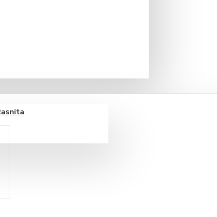
Rasnita
o boabe 250 gr
IN STOC