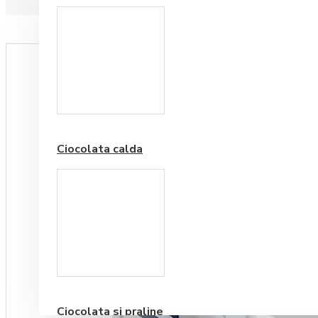
Paduri hartie
Ciocolata calda
Cafea Premium
Ciocolata si praline