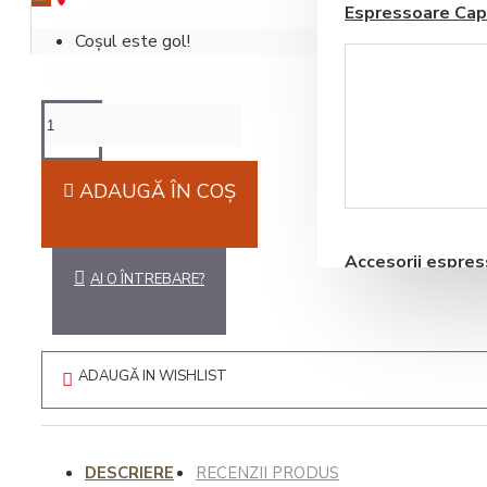
Espressoare Cap
Coșul este gol!
ADAUGĂ ÎN COŞ
Blendere si Aparate
Milkshake
Accesorii espre
AI O ÎNTREBARE?
automate
ADAUGĂ IN WISHLIST
Storcatoare pentru
DESCRIERE
Fructe si Legume
RECENZII PRODUS