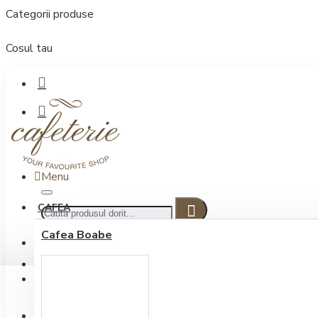
Categorii produse
Cosul tau
Menu
CAFEA
Cafea Boabe
CONECTARE
Contul meu
Conectare / Inregistrare
INREGISTRARE
0722.505.222