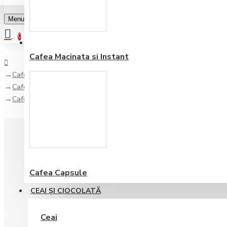
Menu
0
Favorite
Adauga in lista
0
Cafea Macinata si Instant
Cafea
Cafea Premium
Cafea Bazzara Grancappuccino boabe 250 gr
Cafea Capsule
CEAI ŞI CIOCOLATĂ
Ceai