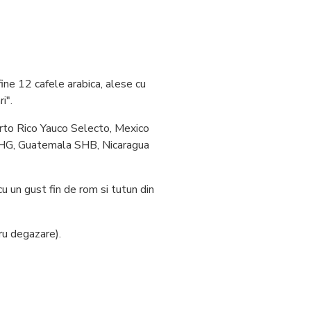
ne 12 cafele arabica, alese cu
i".
rto Rico Yauco Selecto, Mexico
SHG, Guatemala SHB, Nicaragua
 un gust fin de rom si tutun din
ru degazare).