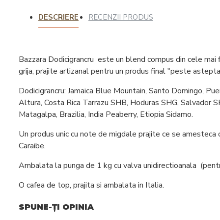
Intretinere
DESCRIERE
RECENZII PRODUS
espressoare
Bazzara Dodicigrancru este un blend compus din cele mai fi
grija, prajite artizanal pentru un produs final "peste asteptar
Dodicigrancru: Jamaica Blue Mountain, Santo Domingo, Pue
Altura, Costa Rica Tarrazu SHB, Hoduras SHG, Salvador 
Matagalpa, Brazilia, India Peaberry, Etiopia Sidamo.
Un produs unic cu note de migdale prajite ce se amesteca cu
Caraibe.
Ambalata la punga de 1 kg cu valva unidirectioanala (pent
O cafea de top, prajita si ambalata in Italia.
SPUNE-ŢI OPINIA