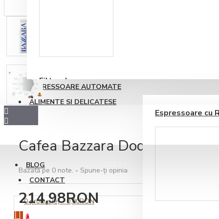
Accesorii sirop si
topping
Filtre de apa
ESPRESSOARE AUTOMATE
ALIMENTE SI DELICATESE
Espressoare cu 
Cafea Bazzara Dodicigrancru 
BLOG
Bazată pe 0 note.
-
Spune-ţi opinia
CONTACT
Ustensile barista
214,98RON
0 produs(e) - 0,00RON
0