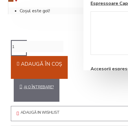
Espressoare Cap
Coșul este gol!
Blendere si Aparate
Milkshake
ADAUGĂ ÎN COŞ
Accesorii espre
automate
AI O ÎNTREBARE?
ADAUGĂ IN WISHLIST
Storcatoare pentru
Fructe si Legume