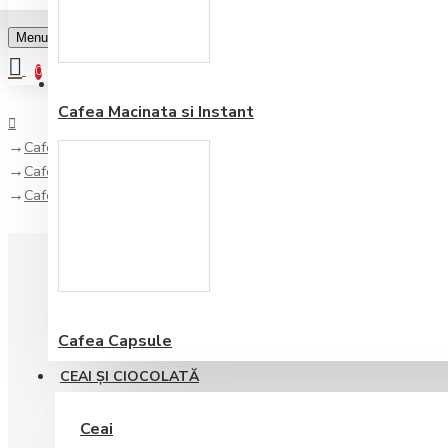
Menu
0
Favorite
Adauga in lista
0
Cafea Macinata si Instant
Cafea
Cafea Premium
Cafea Bazzara Dodicigrancru boabe 1 kg
Cafea Capsule
CEAI ŞI CIOCOLATĂ
Ceai