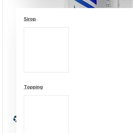
SIROP / TOPPING
Sirop
Cesti si Accesorii pentru
Cafea
Accesorii ceai
Topping