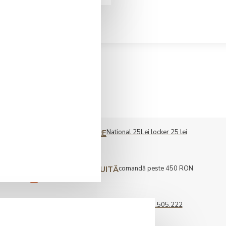
National 25Lei locker 25 lei
COST LIVRARE
comandă peste 450 RON
LIVRARE GRATUITĂ
0722.505.222
COMENZI TELEFONICE