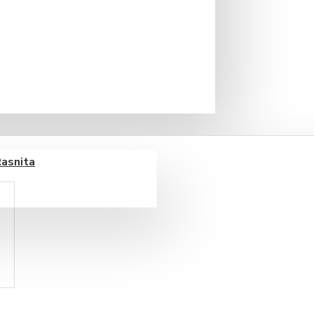
Rasnita
boabe 1 kg
IN STOC