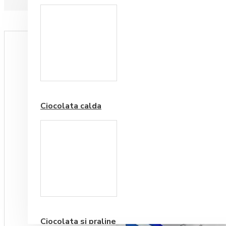
Paduri hartie
Ciocolata calda
Cafea Premium
Ciocolata si praline