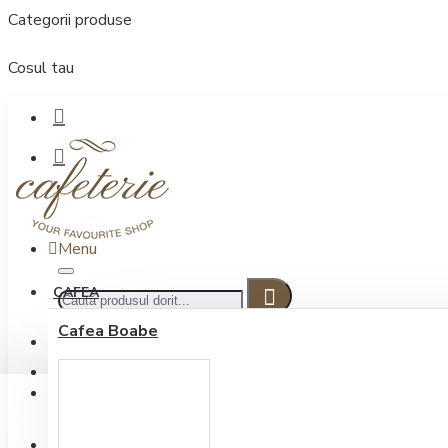
Categorii produse
Cosul tau
Menu
CAFEA
Cafea Boabe
CONECTARE
Contul meu
Conectare / Inregistrare
INREGISTRARE
0722.505.222