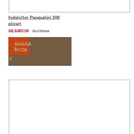
Indulcitor Pasqualini 300
plicuri
68,64RON
70,77RON
ADAUGĂ
ÎN COŞ