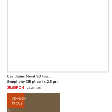
Ceai Julius Meinl SB Fruit
Symphony (25 plicuri x 2.5 gr)
25,99RON
28,23RON
ADAUGĂ
ÎN COŞ