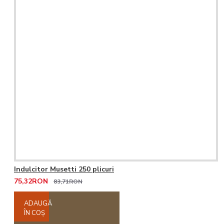
Indulcitor Musetti 250 plicuri
75,32RON
83,71RON
ADAUGĂ
ÎN COŞ