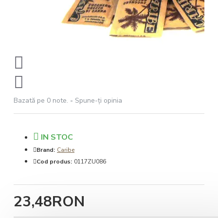
Bazată pe 0 note.
-
Spune-ţi opinia
IN STOC
Brand:
Caribe
Cod produs:
0117ZU086
23,48RON