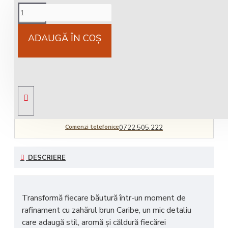
Cost livrare
National 25Lei locker 25 lei
ADAUGĂ ÎN COŞ
Livrare gratuită
comandă peste 450 RON
Comenzi telefonice
0722.505.222
DESCRIERE
Transformă fiecare băutură într-un moment de
rafinament cu z
ahărul brun Caribe
, un mic detaliu
care adaugă stil, aromă și căldură fiecărei