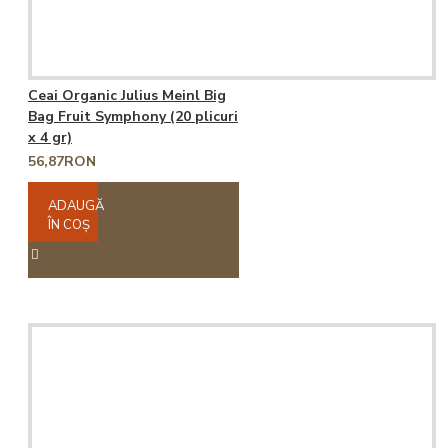
Ceai Organic Julius Meinl Big
Bag Fruit Symphony (20 plicuri
x 4 gr)
56,87RON
ADAUGĂ
ÎN COŞ