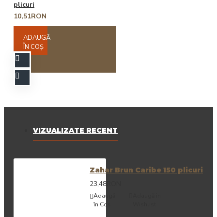
plicuri
10,51RON
ADAUGĂ
ÎN COŞ
VIZUALIZATE RECENT
Zahar Brun Caribe 150 plicuri
23,48RON
Adaugă
Adaugă in
în Coş
Wishlist