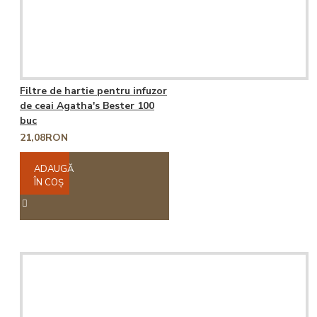
Filtre de hartie pentru infuzor
de ceai Agatha's Bester 100
buc
21,08RON
ADAUGĂ
ÎN COŞ