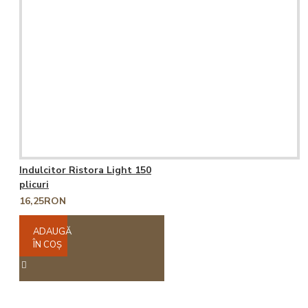
Indulcitor Ristora Light 150
plicuri
16,25RON
ADAUGĂ
ÎN COŞ