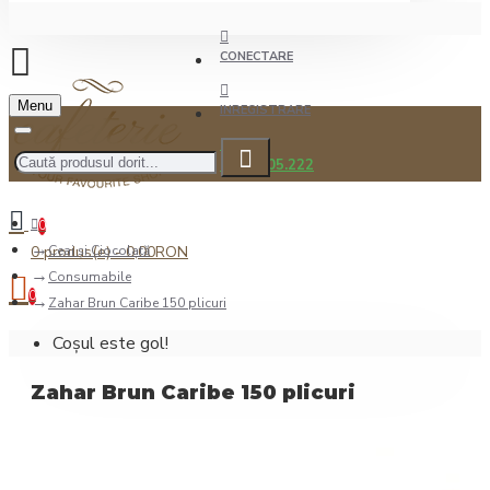
CONECTARE
Menu
INREGISTRARE
0722.505.222
0
0 produs(e) - 0,00RON
Ceai şi Ciocolată
Consumabile
0
Zahar Brun Caribe 150 plicuri
Coșul este gol!
Zahar Brun Caribe 150 plicuri