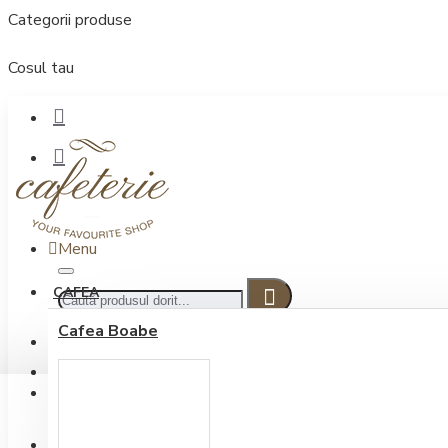
Categorii produse
Cosul tau
Menu
CAFEA
Cafea Boabe
CONECTARE
Contul meu
Conectare / Inregistrare
INREGISTRARE
0722.505.222