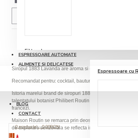
ADAUGĂ IN WISHLIST
Accesorii sirop si
topping
DESCRIERE
RECENZII PRODUS
Filtre de apa
ESPRESSOARE AUTOMATE
ALIMENTE SI DELICATESE
Siropul 1883 Lavanda are aroma si gust delicios de lavand
Espressoare cu 
Recomandat pentru: cocktail, bauturi carbogazoase si unel
Istoria marelui brand de siropuri 1883 Maison Routin Fra
talentatului botanist Philibert Routin si o selectie de 35 de
BLOG
francezi.
CONTACT
Maison Routin se remarca prin deosebite arome si gusturi, 
Ustensile barista
0 produs(e) - 0,00RON
de explorare senzoriala se reflecta in calitatea si spiritul i
0