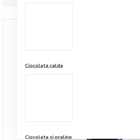
Paduri hartie
Ciocolata calda
Cafea Premium
Ciocolata si praline