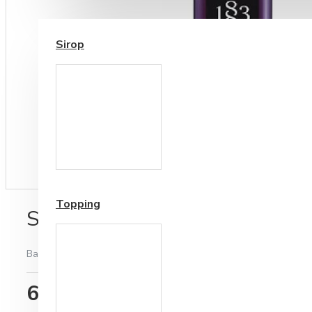
SIROP / TOPPING
Sirop
Cesti si Accesorii pentru
Cafea
Accesorii ceai
Topping
Sirop 1883 Lavanda 1 L
Bazată pe 0 note.
-
Spune-ţi opinia
65,82RON