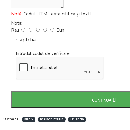
Intretinere
Notă:
Codul HTML este citit ca şi text!
espressoare
Nota:
Rău
Bun
Captcha
Introdul codul de verificare
CONTINUĂ
Etichete:
sirop
maison routin
lavanda