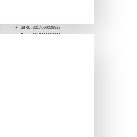
Brand:
1883 Maison Routin
Cod produs:
2883
Weight:
1.50kg
SKU:
3217690028833
EAN:
3217690028833