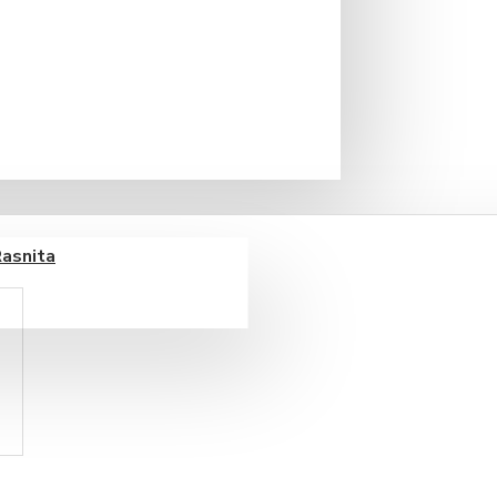
a cu note de vanilie.
Rasnita
e bauturi alcoolice.
nce incepe cu viziunea
 specii de plante din Alpii
iar cei 130 de ani de existenta,
novativ al produselor.