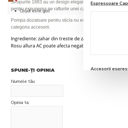
Siropurile 1883 au un design elegant, fiind ambalate intr-o s
Espressoare Cap
pentru expunerea pe rafturile unei cafenele.
Coșul este gol!
Pompa dozatoare pentru sticla nu este inclusa in pret si 
categoria accesorii.
Ingrediente: zahar din trestie de zahar, apa, aroma, col
Rosu allura AC poate afecta negativ activitate copiilor 
Blendere si Aparate
Milkshake
Accesorii espre
SPUNE-ŢI OPINIA
automate
Numele tău:
Opinia ta:
Storcatoare pentru
Fructe si Legume