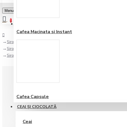
Menu
0
Favorite
Adauga in lista
0
Cafea Macinata si Instant
Sirop/ Topping
Sirop
Sirop 1883 Lavanda 1 L
Cafea Capsule
CEAI ŞI CIOCOLATĂ
Ceai