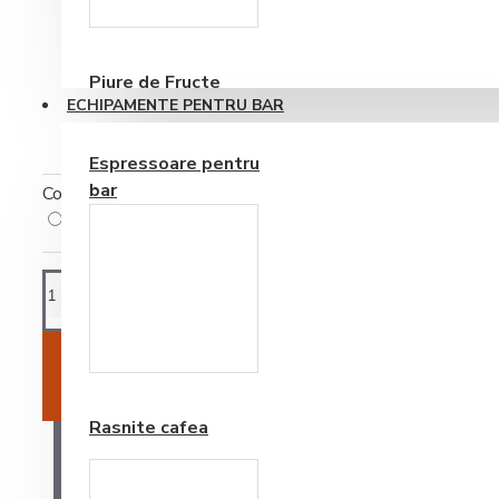
Consumabile
Piure de Fructe
ECHIPAMENTE PENTRU BAR
Espressoare pentru
bar
Cost ambalare
Cost ambalare
(+0,51RON)
Frappe si Cappuccino
ADAUGĂ ÎN COŞ
Rasnite cafea
AI O ÎNTREBARE?