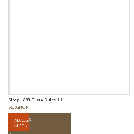
Sirop 1883 Turta Dulce 1 L
65,82RON
ADAUGĂ
ÎN COŞ