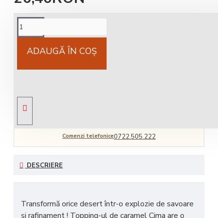
Cost livrare
National 25Lei locker 25 lei
ADAUGĂ ÎN COŞ
Livrare gratuită
comandă peste 450 RON
Comenzi telefonice
0722.505.222
DESCRIERE
Transformă orice desert într-o
explozie de savoare
și rafinament
! Topping-ul de caramel Cima are o