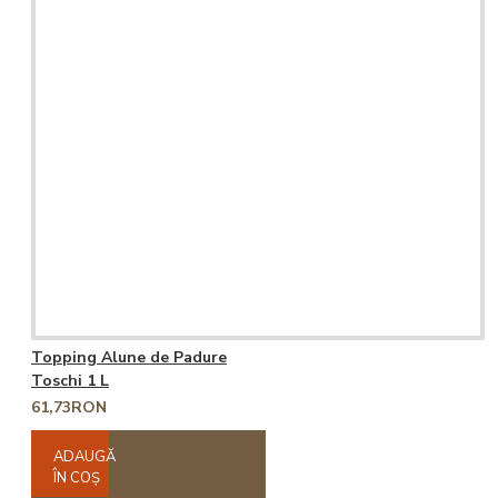
Topping Alune de Padure
Toschi 1 L
61,73RON
ADAUGĂ
ÎN COŞ