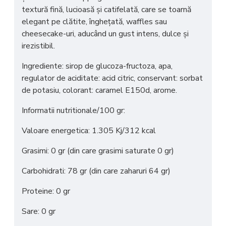
textură fină, lucioasă și catifelată
, care se toarnă
elegant pe clătite, înghețată, waffles sau
cheesecake-uri, aducând un
gust intens, dulce și
irezistibil
.
Ingrediente: sirop de glucoza-fructoza, apa,
regulator de aciditate: acid citric, conservant: sorbat
de potasiu, colorant: caramel E150d, arome.
Informatii nutritionale/100 gr:
Valoare energetica: 1.305 Kj/312 kcal
Grasimi: 0 gr (din care grasimi saturate 0 gr)
Carbohidrati: 78 gr (din care zaharuri 64 gr)
Proteine: 0 gr
Sare: 0 gr