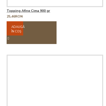
Topping Afine Cima 900 gr
25,46RON
ADAUGĂ
ÎN COŞ