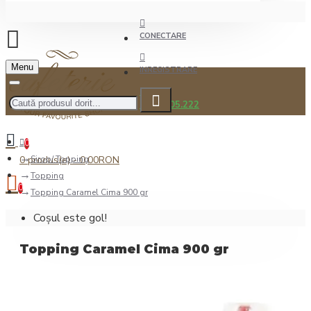
CONECTARE
Menu
INREGISTRARE
0722.505.222
0
0 produs(e) - 0,00RON
Sirop/ Topping
Topping
0
Topping Caramel Cima 900 gr
Coșul este gol!
Topping Caramel Cima 900 gr