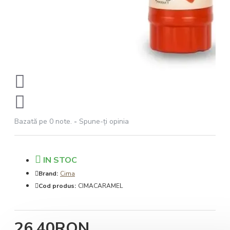
Bazată pe 0 note.
-
Spune-ţi opinia
IN STOC
Brand:
Cima
Cod produs:
CIMACARAMEL
26,40RON