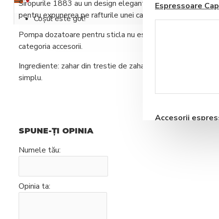
Siropurile 1883 au un design elegant, fiind ambalate intr-o s
Espressoare Cap
pentru expunerea pe rafturile unei cafenele.
Coșul este gol!
Pompa dozatoare pentru sticla nu este inclusa in pret si 
categoria accesorii.
Ingrediente: zahar din trestie de zahar, apa, aroma, acidifiant
simplu.
Blendere si Aparate
Milkshake
Accesorii espre
automate
SPUNE-ŢI OPINIA
Numele tău:
Opinia ta:
Storcatoare pentru
Fructe si Legume