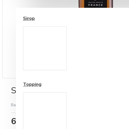
SIROP / TOPPING
Sirop
Cesti si Accesorii pentru
Cafea
Accesorii ceai
Topping
Sirop 1883 Amaretto, 1L
Bazată pe 4 note.
-
Spune-ţi opinia
65,82RON