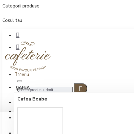
Categorii produse
Cosul tau
Menu
CAFEA
Cafea Boabe
CONECTARE
Contul meu
Conectare / Inregistrare
INREGISTRARE
0722.505.222