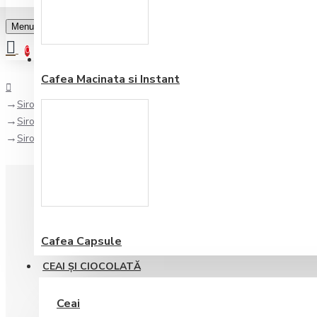
Menu
0
Favorite
Adauga in lista
0
Cafea Macinata si Instant
Sirop/ Topping
Sirop
Sirop 1883 Amaretto, 1L
Cafea Capsule
CEAI ŞI CIOCOLATĂ
Ceai