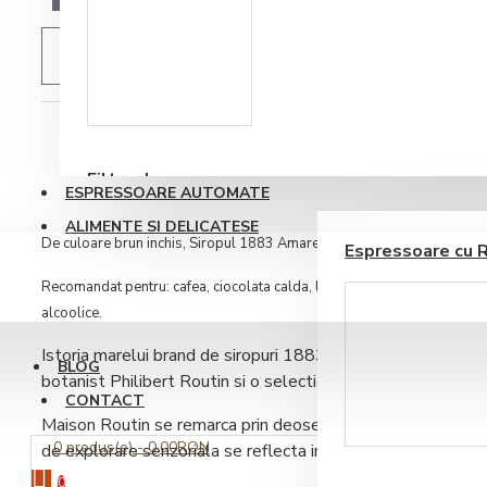
ADAUGĂ IN WISHLIST
Accesorii sirop si
topping
DESCRIERE
RECENZII PRODUS
Filtre de apa
ESPRESSOARE AUTOMATE
ALIMENTE SI DELICATESE
De culoare brun inchis, Siropul 1883 Amaretto are o aroma si un gust
Espressoare cu 
Recomandat pentru: cafea, ciocolata calda, lapte (rece sau cald), ceai, s
alcoolice.
Istoria marelui brand de siropuri 1883 Maison Routin France
BLOG
botanist Philibert Routin si o selectie de 35 de specii de pl
CONTACT
Maison Routin se remarca prin deosebite arome si gusturi, i
Ustensile barista
0 produs(e) - 0,00RON
de explorare senzoriala se reflecta in calitatea si spiritul i
0