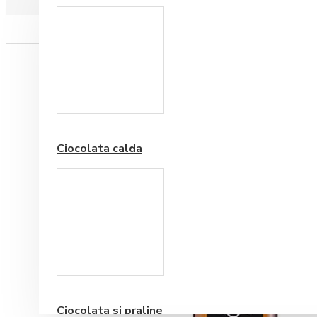
Paduri hartie
Ciocolata calda
Cafea Premium
Ciocolata si praline