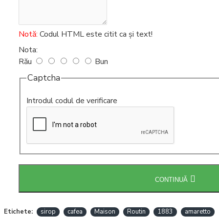
Intretinere
espressoare
Notă:
Codul HTML este citit ca şi text!
Nota:
Rău
Bun
Captcha
Introdul codul de verificare
CONTINUĂ
Etichete:
sirop
cafea
Maison
Routin
1883
amaretto