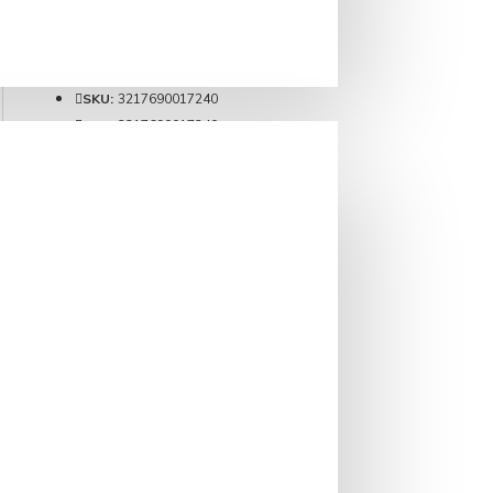
Brand:
1883 Maison Routin
Cod produs:
1724
Weight:
1.50kg
SKU:
3217690017240
EAN:
3217690017240