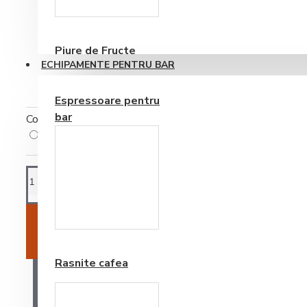
Consumabile
Piure de Fructe
ECHIPAMENTE PENTRU BAR
Espressoare pentru
bar
Cost ambalare
Cost ambalare
(+0,51RON)
Frappe si Cappuccino
ADAUGĂ ÎN COŞ
Rasnite cafea
AI O ÎNTREBARE?