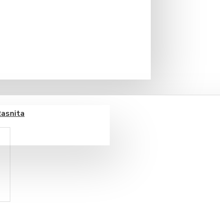
 deosebit de migdale.
Rasnita
ucuri naturale si unele bauturi
 incepe cu viziunea talentatului
ante din Alpii francezi.
ar cei 130 de ani de existenta,
novativ al produselor.