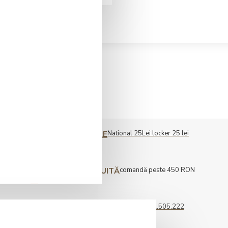
National 25Lei locker 25 lei
COST LIVRARE
comandă peste 450 RON
LIVRARE GRATUITĂ
0722.505.222
COMENZI TELEFONICE