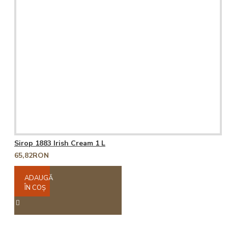
Sirop 1883 Irish Cream 1 L
65,82RON
ADAUGĂ
ÎN COŞ