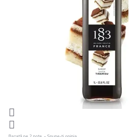
Bazată pe 2 note.
-
Spune-ţi opinia