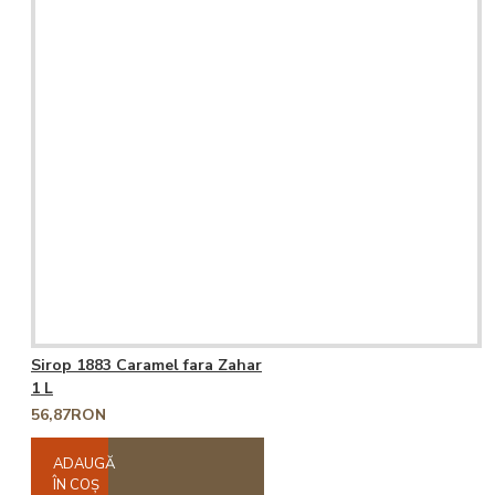
Sirop 1883 Caramel fara Zahar
1 L
56,87RON
ADAUGĂ
ÎN COŞ