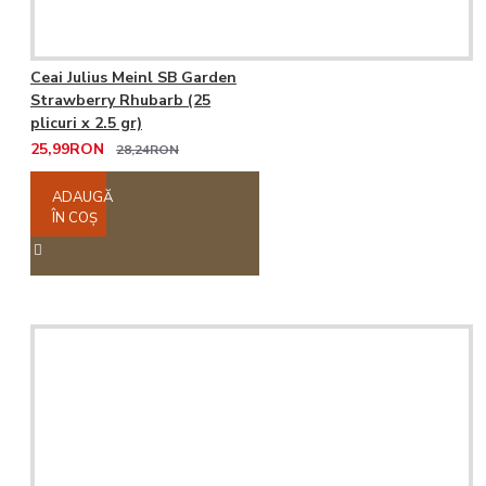
Ceai Julius Meinl SB Garden
Strawberry Rhubarb (25
plicuri x 2.5 gr)
25,99RON
28,24RON
ADAUGĂ
ÎN COŞ