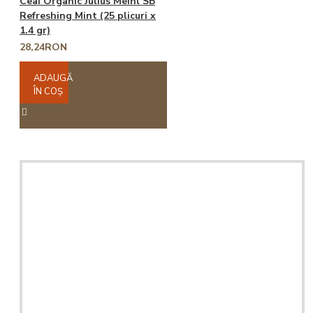
Ceai Organic Julius Meinl SB
Refreshing Mint (25 plicuri x
1.4 gr)
28,24RON
ADAUGĂ
ÎN COŞ