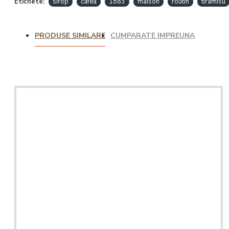
Etichete:
sirop
cafea
1883
maison
routin
tiramisu
PRODUSE SIMILARE
CUMPARATE IMPREUNA