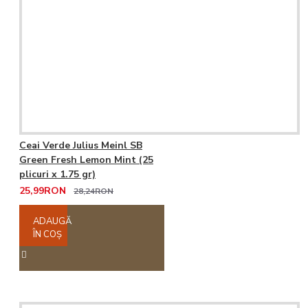
Ceai Verde Julius Meinl SB
Green Fresh Lemon Mint (25
plicuri x 1.75 gr)
25,99RON
28,24RON
ADAUGĂ
ÎN COŞ