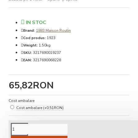
IN STOC
Brand:
1883 Maison Routin
Cod produs:
1923
Weight:
1.50kg
SKU:
3217690019237
EAN:
3217690068228
65,82RON
Cost ambalare
Cost ambalare
(+0,51RON)