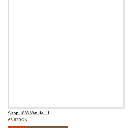
Sirop 1883 Vanilie 1 L
65,82RON