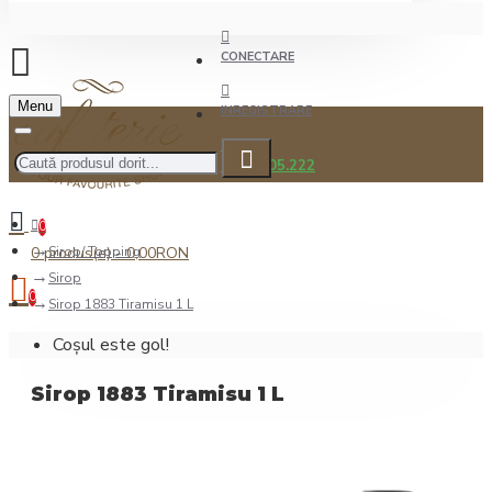
CONECTARE
Menu
INREGISTRARE
0722.505.222
0
0 produs(e) - 0,00RON
Sirop/ Topping
Sirop
0
Sirop 1883 Tiramisu 1 L
Coșul este gol!
Sirop 1883 Tiramisu 1 L