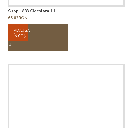
Sirop 1883 Ciocolata 1 L
65,82RON
ADAUGĂ
ÎN COŞ