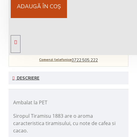
Cost livrare
National 25Lei locker 25 lei
ADAUGĂ ÎN COŞ
Livrare gratuită
comandă peste 450 RON
Comenzi telefonice
0722.505.222
DESCRIERE
Ambalat la PET
Siropul Tiramisu 1883 are o aroma
caracteristica tiramisului, cu note de cafea si
cacao.