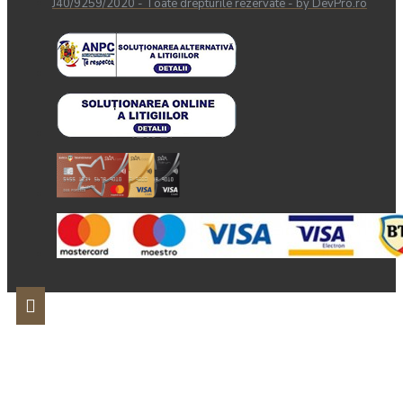
J40/9259/2020 - Toate drepturile rezervate - by DevPro.ro