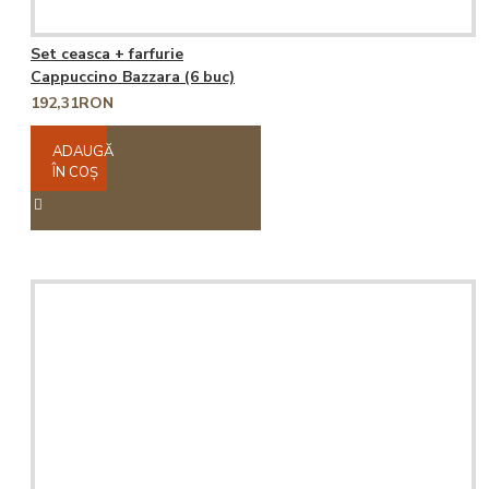
Set ceasca + farfurie
Cappuccino Bazzara (6 buc)
192,31RON
ADAUGĂ
ÎN COŞ