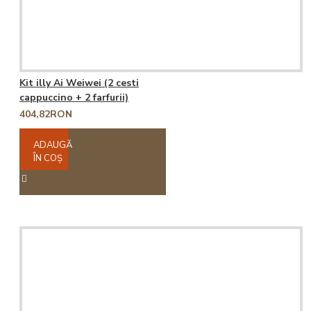
Kit illy Ai Weiwei (2 cesti
cappuccino + 2 farfurii)
404,82RON
ADAUGĂ
ÎN COŞ