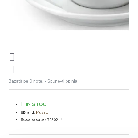
Bazată pe 0 note.
-
Spune-ţi opinia
IN STOC
Brand:
Musetti
Cod produs:
B050214