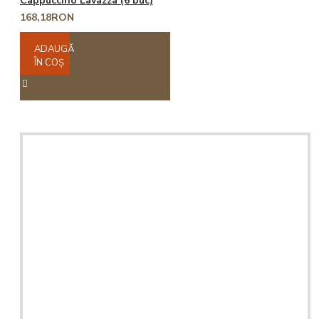
Cappuccino Lavazza (6 buc)
168,18RON
ADAUGĂ
ÎN COŞ