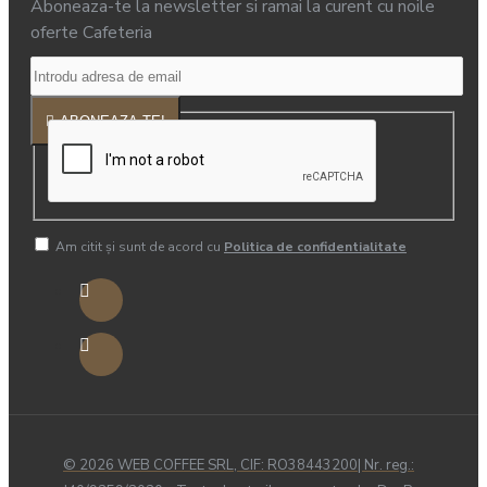
Aboneaza-te la newsletter si ramai la curent cu noile
oferte Cafeteria
ABONEAZA-TE!
Am citit şi sunt de acord cu
Politica de confidentialitate
© 2026 WEB COFFEE SRL, CIF: RO38443200| Nr. reg.: