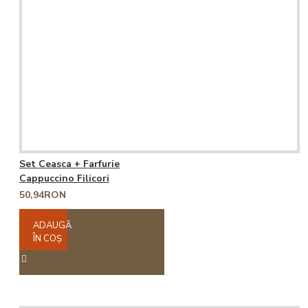
Set Ceasca + Farfurie
Cappuccino Filicori
50,94RON
ADAUGĂ
ÎN COŞ