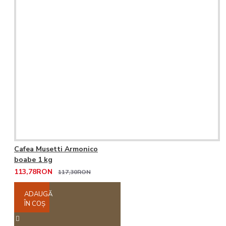
Cafea Musetti Armonico
boabe 1 kg
113,78RON
117,30RON
ADAUGĂ
ÎN COŞ