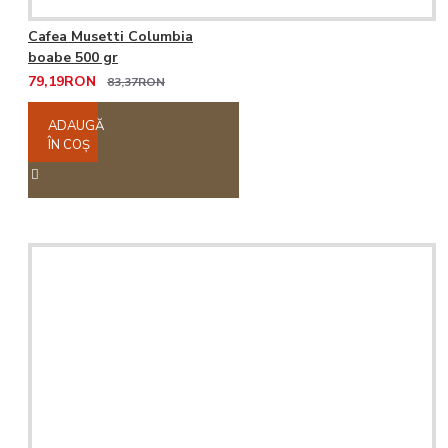
Cafea Musetti Columbia
boabe 500 gr
79,19RON
83,37RON
ADAUGĂ
ÎN COŞ