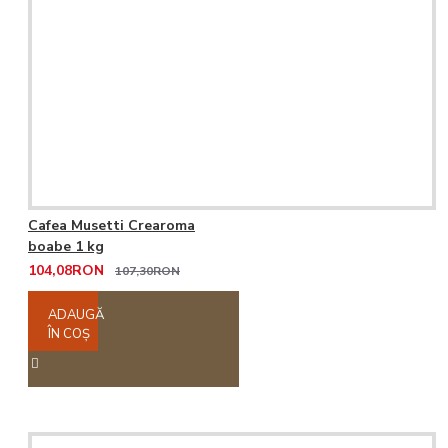
Cafea Musetti Crearoma
boabe 1 kg
104,08RON
107,30RON
ADAUGĂ
ÎN COŞ