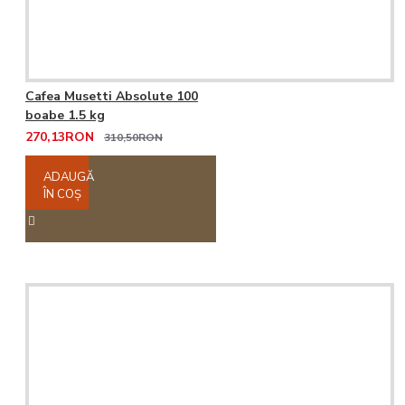
Cafea Musetti Absolute 100
boabe 1.5 kg
270,13RON
310,50RON
ADAUGĂ
ÎN COŞ