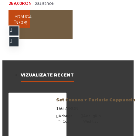
259,00RON
281,52RON
ADAUGĂ
ÎN COŞ
VIZUALIZATE RECENT
Set Ceasca + Farfurie Cappuccin
156,22RON
Adaugă
Adaugă in
în Coş
Wishlist