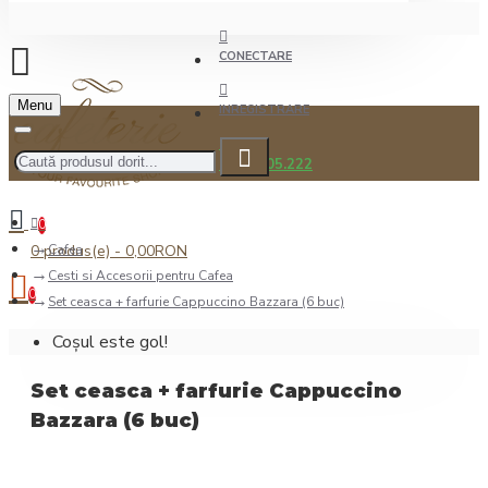
CONECTARE
Menu
INREGISTRARE
0722.505.222
0
0 produs(e) - 0,00RON
Cafea
Cesti si Accesorii pentru Cafea
0
Set ceasca + farfurie Cappuccino Bazzara (6 buc)
Coșul este gol!
Set ceasca + farfurie Cappuccino
Bazzara (6 buc)