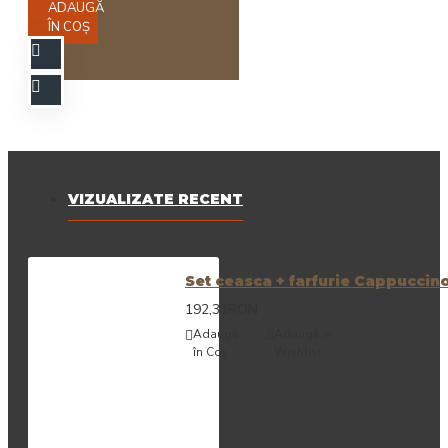
ADAUGĂ
ÎN COŞ
VIZUALIZATE RECENT
Set ceasca + farfurie Cappuccin
192,31RON
Adaugă
Adaugă in
în Coş
Wishlist