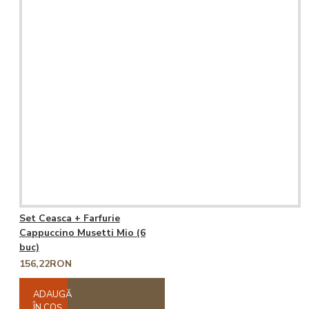
Set Ceasca + Farfurie
Cappuccino Musetti Mio (6
buc)
156,22RON
ADAUGĂ
ÎN COŞ