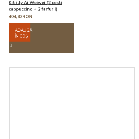
Kit illy Ai Weiwei (2 cesti
cappuccino + 2 farfurii)
404,82RON
ADAUGĂ
ÎN COŞ