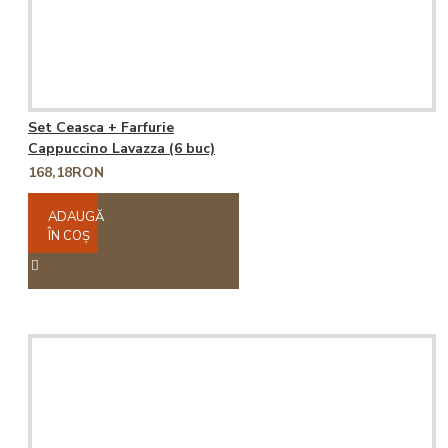
Set Ceasca + Farfurie
Cappuccino Lavazza (6 buc)
168,18RON
ADAUGĂ
ÎN COŞ