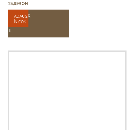
25,99RON
ADAUGĂ
ÎN COŞ