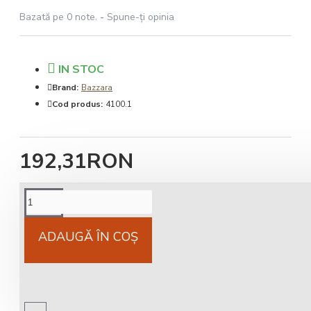
Bazată pe 0 note.
-
Spune-ţi opinia
IN STOC
Brand:
Bazzara
Cod produs:
4100.1
192,31RON
Cost livrare
National 25Lei locker 25 lei
ADAUGĂ ÎN COŞ
Livrare gratuită
comandă peste 450 RON