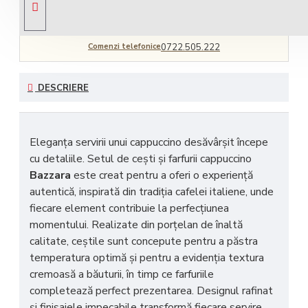
Comenzi telefonice
0722.505.222
DESCRIERE
Eleganța servirii unui cappuccino desăvârșit începe
cu detaliile. Setul de cești și farfurii cappuccino
Bazzara
este creat pentru a oferi o experiență
autentică, inspirată din tradiția cafelei italiene, unde
fiecare element contribuie la perfecțiunea
momentului. Realizate din porțelan de înaltă
calitate, ceștile sunt concepute pentru a păstra
temperatura optimă și pentru a evidenția textura
cremoasă a băuturii, în timp ce farfuriile
completează perfect prezentarea. Designul rafinat
și finisajele impecabile transformă fiecare servire