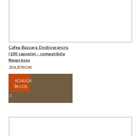
Cafea Bazzara Dodicigrancru
(100 capsule) - compatibile
Nespresso
259,87RON
ADAUGĂ
ÎN COŞ