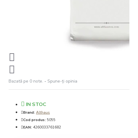
Bazată pe 0 note.
-
Spune-ţi opinia
IN STOC
Brand:
Althaus
Cod produs:
5055
EAN:
4260033761682