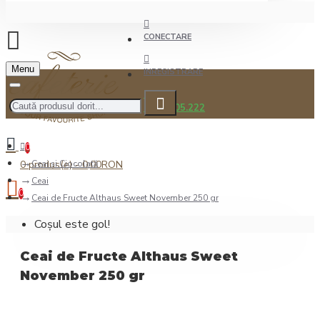
CONECTARE
Menu
INREGISTRARE
0722.505.222
0
0 produs(e) - 0,00RON
Ceai şi Ciocolată
Ceai
0
Ceai de Fructe Althaus Sweet November 250 gr
Coșul este gol!
Ceai de Fructe Althaus Sweet
November 250 gr