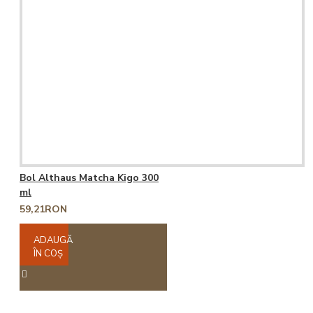
Bol Althaus Matcha Kigo 300
ml
59,21RON
ADAUGĂ
ÎN COŞ