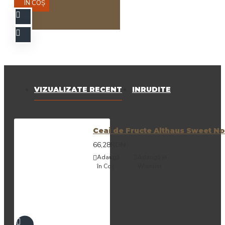
ÎN COŞ
VIZUALIZATE RECENT
INRUDITE
Ceai de Fructe Althaus Sweet N
66,28RON
Adaugă
Adaugă in
în Coş
Wishlist