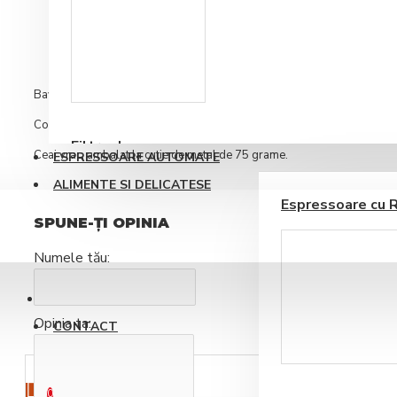
DESCRIERE
RECENZII PRODUS
Accesorii sirop si
topping
Bavarian Mint este o infuzie intensa pe baza de plante cu un gust usor
Contine: menta (originala din USA).
Filtre de apa
Ceai vrac, ambalat la cutie de metal de 75 grame.
ESPRESSOARE AUTOMATE
ALIMENTE SI DELICATESE
Espressoare cu 
SPUNE-ŢI OPINIA
Numele tău:
BLOG
Opinia ta:
CONTACT
Ustensile barista
0 produs(e) - 0,00RON
0