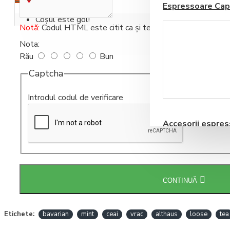
Espressoare Cap
Coșul este gol!
Notă:
Codul HTML este citit ca şi text!
Nota:
Rău
Bun
Captcha
Blendere si Aparate
Introdul codul de verificare
Milkshake
Accesorii espre
automate
CONTINUĂ
Storcatoare pentru
Etichete:
bavarian
mint
ceai
vrac
althaus
loose
tea
Fructe si Legume