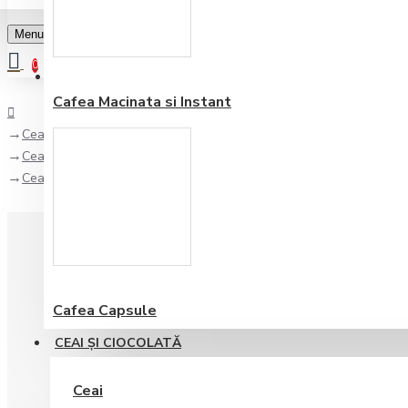
Menu
0
Favorite
Adauga in lista
0
Cafea Macinata si Instant
Ceai şi Ciocolată
Ceai
Ceai de Plante Althaus Bavarian Mint 75 gr
Cafea Capsule
CEAI ŞI CIOCOLATĂ
Ceai