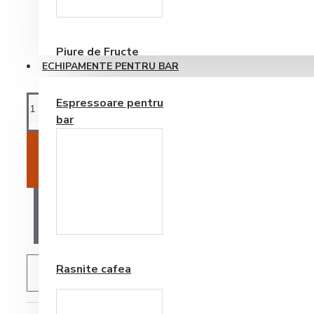
Consumabile
Piure de Fructe
ECHIPAMENTE PENTRU BAR
Espressoare pentru
bar
ADAUGĂ ÎN COŞ
AI O ÎNTREBARE?
Frappe si Cappuccino
Rasnite cafea
ADAUGĂ IN WISHLIST