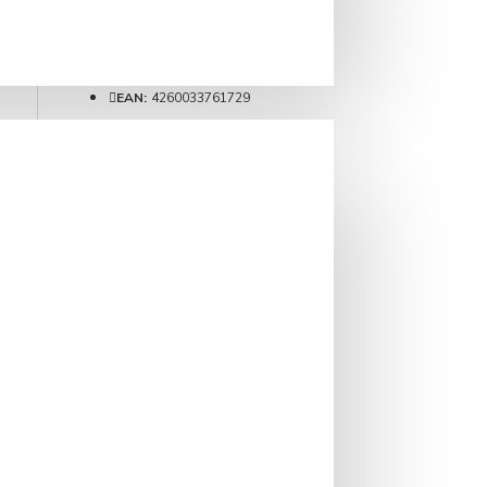
Brand:
Althaus
Cod produs:
6015
Weight:
0.30kg
EAN:
4260033761729