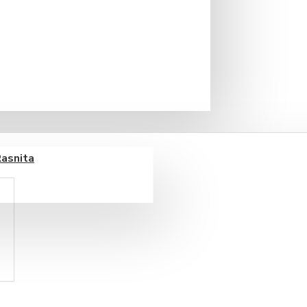
 dulce si aroma racoritoare de menta.
Rasnita