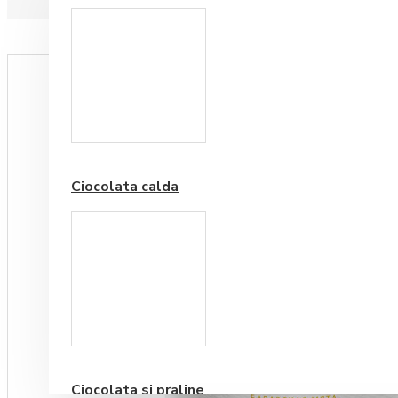
Paduri hartie
Ciocolata calda
Cafea Premium
Ciocolata si praline