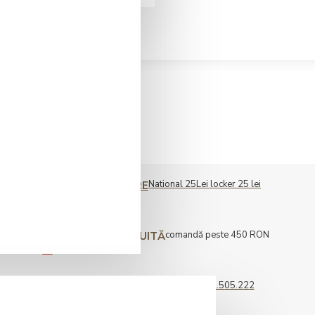
National 25Lei locker 25 lei
COST LIVRARE
comandă peste 450 RON
LIVRARE GRATUITĂ
0722.505.222
COMENZI TELEFONICE