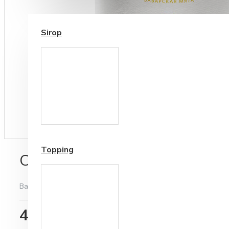
SIROP / TOPPING
Sirop
Cesti si Accesorii pentru
Cafea
Accesorii ceai
Topping
Ceai de Plante Althaus Bavar
Bazată pe 0 note.
-
Spune-ţi opinia
49,57RON