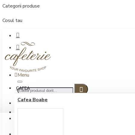
Categorii produse
Cosul tau
Menu
CAFEA
Cafea Boabe
CONECTARE
Contul meu
Conectare / Inregistrare
INREGISTRARE
0722.505.222