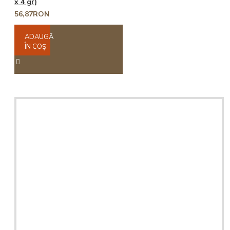
x 4 gr)
56,87RON
ADAUGĂ
ÎN COŞ