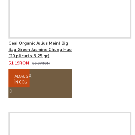
Ceai Organic Julius Meinl Big
Bag Green Jasmine Chung Hao
(20 plicuri x 3.25 gr)
51,19RON
56,87RON
ADAUGĂ
ÎN COŞ