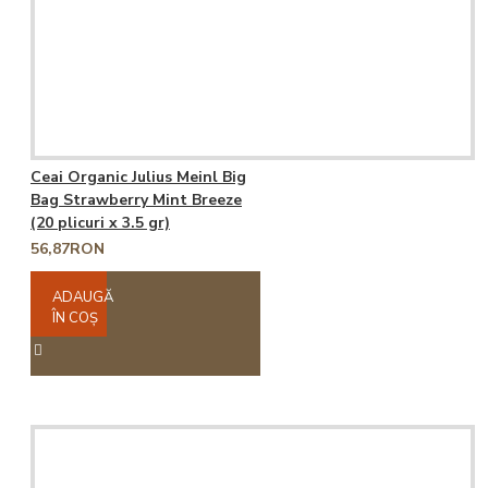
Ceai Organic Julius Meinl Big
Bag Strawberry Mint Breeze
(20 plicuri x 3.5 gr)
56,87RON
ADAUGĂ
ÎN COŞ