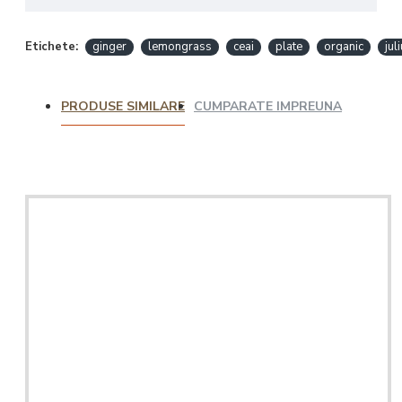
Etichete:
ginger
lemongrass
ceai
plate
organic
jul
PRODUSE SIMILARE
CUMPARATE IMPREUNA