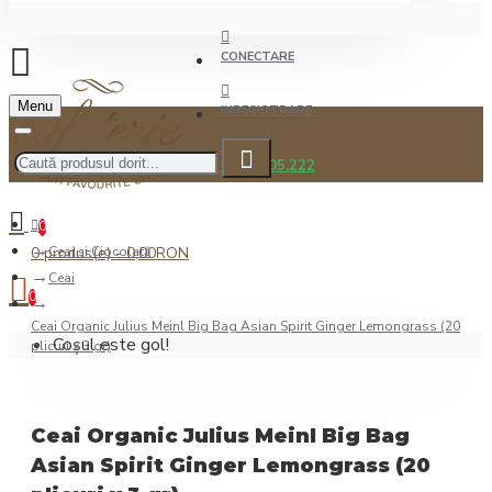
CONECTARE
Menu
INREGISTRARE
0722.505.222
0
0 produs(e) - 0,00RON
Ceai şi Ciocolată
Ceai
0
Ceai Organic Julius Meinl Big Bag Asian Spirit Ginger Lemongrass (20
Coșul este gol!
plicuri x 3 gr)
Ceai Organic Julius Meinl Big Bag
Asian Spirit Ginger Lemongrass (20