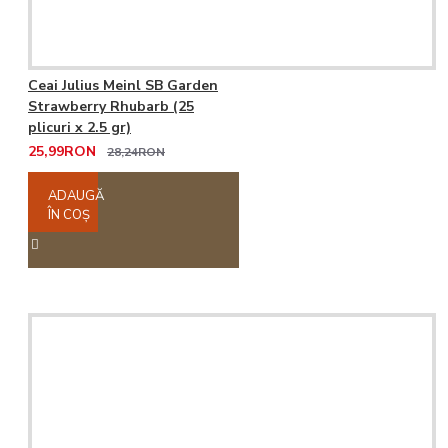
Ceai Julius Meinl SB Garden
Strawberry Rhubarb (25
plicuri x 2.5 gr)
25,99RON
28,24RON
ADAUGĂ
ÎN COŞ