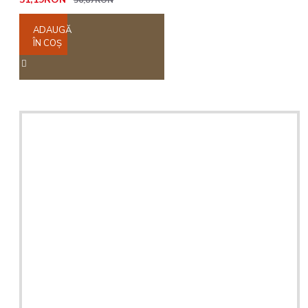
56,87RON
ADAUGĂ
ÎN COŞ