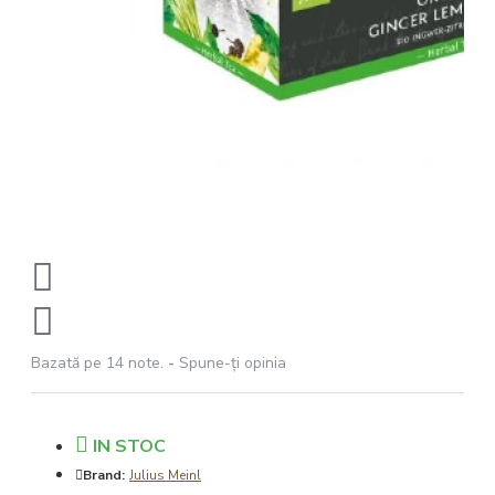
Bazată pe 14 note.
-
Spune-ţi opinia
IN STOC
Brand:
Julius Meinl