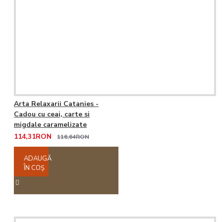
Arta Relaxarii Catanies -
Cadou cu ceai, carte si
migdale caramelizate
114,31RON
116,64RON
ADAUGĂ
ÎN COŞ