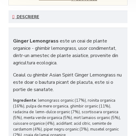
DESCRIERE
Ginger Lemongrass
este un ceai de plante
organice - ghimbir lemongrass, usor condimentat,
dintr-un amestec de plante asiatice, provenite din
agricultura ecologica.
Ceaiul cu ghimbir Asian Spirit Ginger Lemongrass nu
este doar o bautura picant de placuta, este si o
portie de sanatate.
Ingrediente
: lemongrass organic (17%), roinita organica
(16%), pulpa de mere organica, ghimbir organic (11%),
radacina de lemn-dulce organic (7%), scortisoara organica
(5%), menta verde organica (5%), mirt lamaios organic (5%),
cuisoare organice (4%), acidifiant: acid citric, seminte de
cardamom (4%), piper negru organic (3%), musetel organic
(2%), coaja de lamai organice.