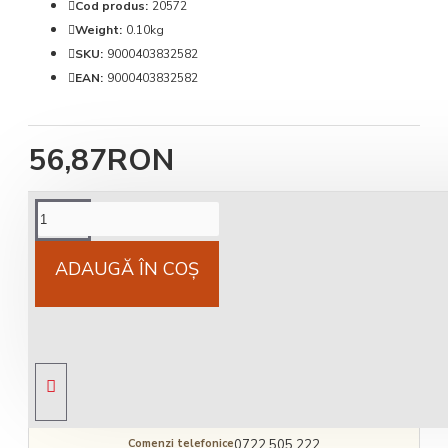
Cod produs:
20572
Weight:
0.10kg
SKU:
9000403832582
EAN:
9000403832582
56,87RON
Cost livrare
National 25Lei locker 25 lei
ADAUGĂ ÎN COŞ
Livrare gratuită
comandă peste 450 RON
Comenzi telefonice
0722.505.222