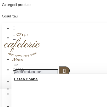
Categorii produse
Cosul tau
Menu
CAFEA
Cafea Boabe
CONECTARE
Contul meu
Conectare / Inregistrare
INREGISTRARE
0722.505.222