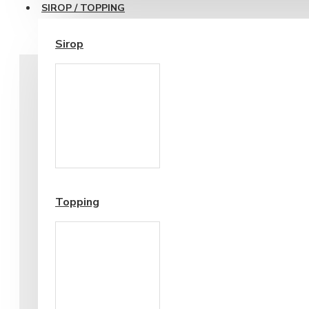
SIROP / TOPPING
Sirop
Cesti si Accesorii pentru
Cafea
Accesorii ceai
Topping