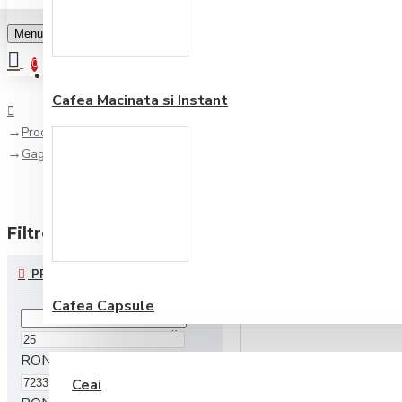
Menu
0
Favorite
Adauga in lista
0
Cafea Macinata si Instant
Producător
Gaggia
Filtre
reseteaza
PRET
Cafea Capsule
CEAI ŞI CIOCOLATĂ
RON
Ceai