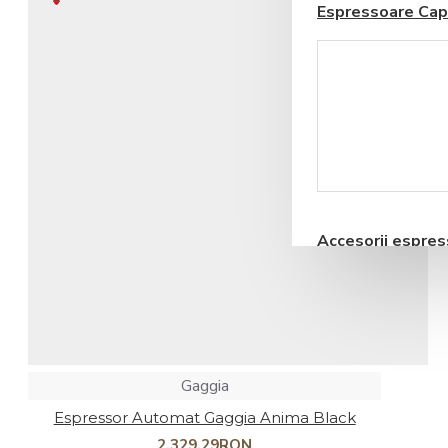
Espressoare Cap
Coșul este gol!
Blendere si Aparate
Milkshake
Accesorii espre
automate
Gaggia
Storcatoare pentru
Espressor Automat Gaggia Anima Black
Fructe si Legume
2.329,29RON