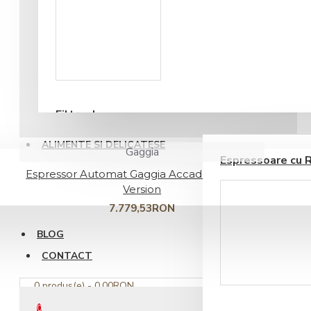
Accesorii sirop si
topping
Filtre de apa
ESPRESSOARE AUTOMATE
ALIMENTE SI DELICATESE
Gaggia
Espressoare cu 
Espressor Automat Gaggia Accademia Steel
Version
7.779,53RON
BLOG
CONTACT
Ustensile barista
0 produs(e) - 0,00RON
0