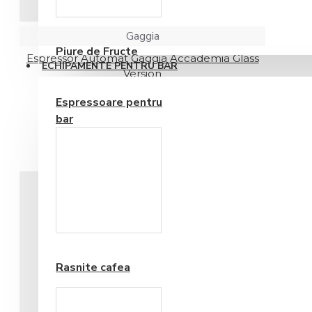
Consumabile
Gaggia
Piure de Fructe
Espressor Automat Gaggia Accademia Glass
ECHIPAMENTE PENTRU BAR
Version
8.751,03RON
Espressoare pentru
bar
Frappe si Cappuccino
Rasnite cafea