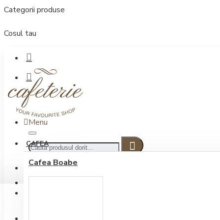
Categorii produse
Cosul tau
Menu
CAFEA
Cafea Boabe
CONECTARE
Contul meu
Conectare / Inregistrare
INREGISTRARE
0722.505.222