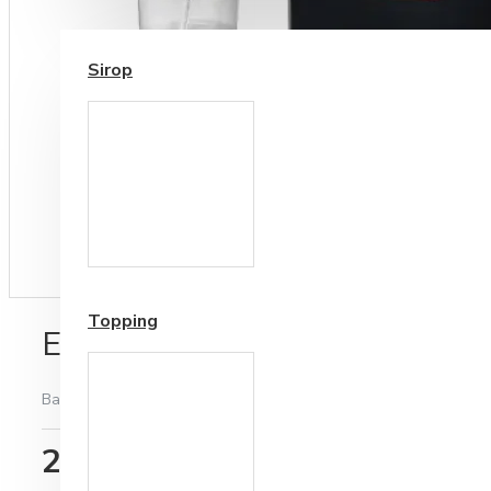
SIROP / TOPPING
Sirop
Cesti si Accesorii pentru
Cafea
Accesorii ceai
Topping
Espressor Automat Gaggia Ma
Bazată pe 0 note.
-
Spune-ţi opinia
2.339,00RON