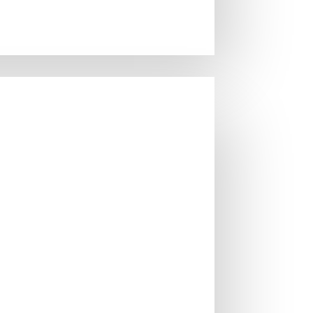
Brand:
Gaggia
Cod produs:
RI8701/01