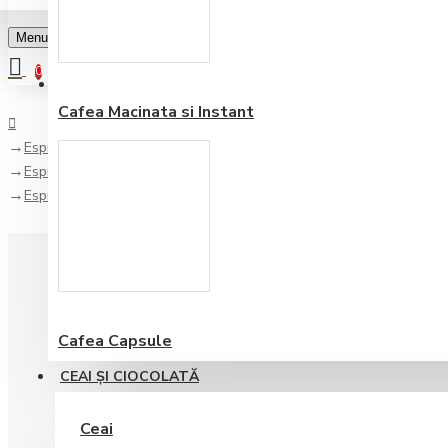
Menu
0
Favorite
Adauga in lista
0
Cafea Macinata si Instant
Espressoare Automate
Espressoare cu Rasnita
Espressor Automat Gaggia Magenta Milk
Cafea Capsule
CEAI ŞI CIOCOLATĂ
Ceai