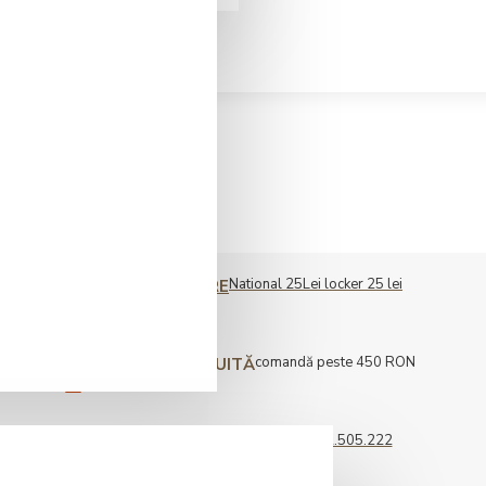
National 25Lei locker 25 lei
COST LIVRARE
comandă peste 450 RON
LIVRARE GRATUITĂ
0722.505.222
COMENZI TELEFONICE