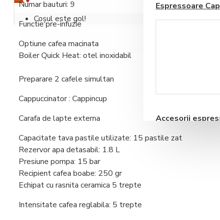
Numar bauturi: 9
Espressoare Cap
Coșul este gol!
Functie pre-infuzie
Optiune cafea macinata
Boiler Quick Heat: otel inoxidabil
Preparare 2 cafele simultan
Blendere si Aparate
Milkshake
Cappuccinator : Cappincup
Carafa de lapte externa
Accesorii espre
automate
Capacitate tava pastile utilizate: 15 pastile zat
Rezervor apa detasabil: 1.8 L
Presiune pompa: 15 bar
Recipient cafea boabe: 250 gr
Echipat cu rasnita ceramica 5 trepte
Storcatoare pentru
Intensitate cafea reglabila: 5 trepte
Fructe si Legume