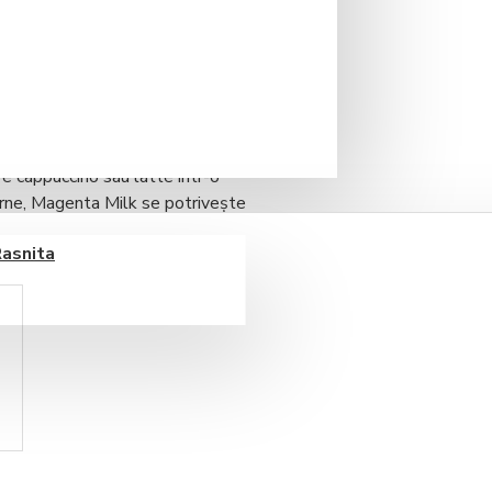
 — este un
maestru italian în
 cafea: aroma intensă a
‑ul stratificat perfect. Totul la
temul automat pentru lapte creează
e cappuccino sau latte într-o
rne,
Magenta Milk
se potrivește
 de
tehnologie avansată, design
Rasnita