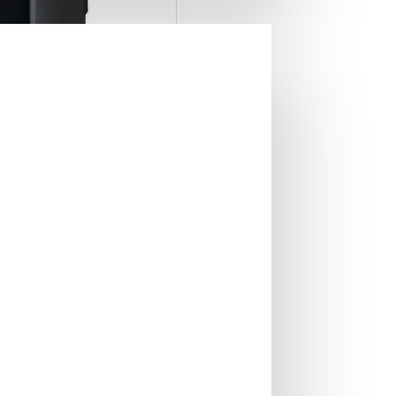
genta Milk
IN STOC