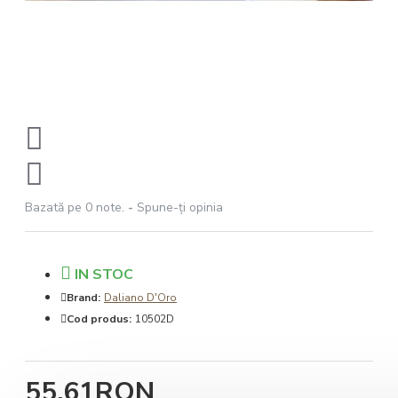
Bazată pe 0 note.
-
Spune-ţi opinia
IN STOC
Brand:
Daliano D'Oro
Cod produs:
10502D
55,61RON