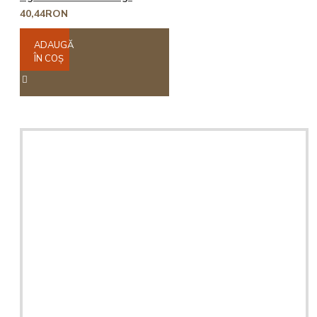
40,44RON
ADAUGĂ
ÎN COŞ