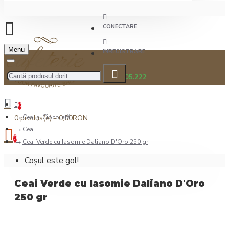
CONECTARE
Menu
INREGISTRARE
0722.505.222
0
0 produs(e) - 0,00RON
Ceai şi Ciocolată
Ceai
0
Ceai Verde cu Iasomie Daliano D'Oro 250 gr
Coșul este gol!
Ceai Verde cu Iasomie Daliano D'Oro
250 gr