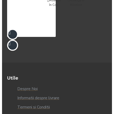
Adaugă
Adaugă in
în Coş
Wishlist
Utile
Despre Noi
Informatii despre livrare
Termeni si Conditii