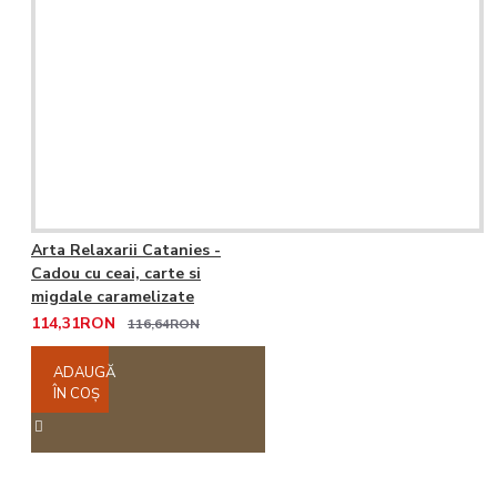
Arta Relaxarii Catanies -
Cadou cu ceai, carte si
migdale caramelizate
114,31RON
116,64RON
ADAUGĂ
ÎN COŞ