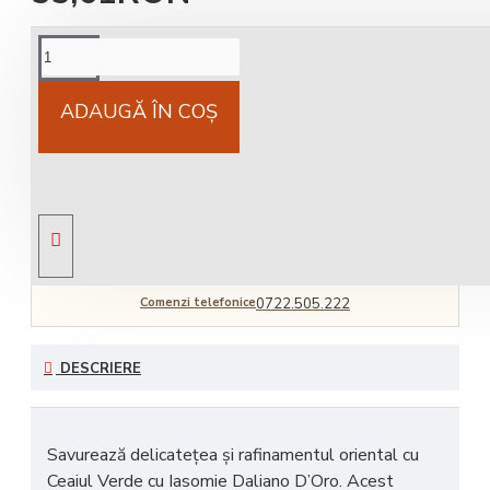
Cost livrare
National 25Lei locker 25 lei
ADAUGĂ ÎN COŞ
Livrare gratuită
comandă peste 450 RON
Comenzi telefonice
0722.505.222
DESCRIERE
Savurează
delicatețea și rafinamentul oriental
cu
Ceaiul Verde cu Iasomie Daliano D’Oro. Acest