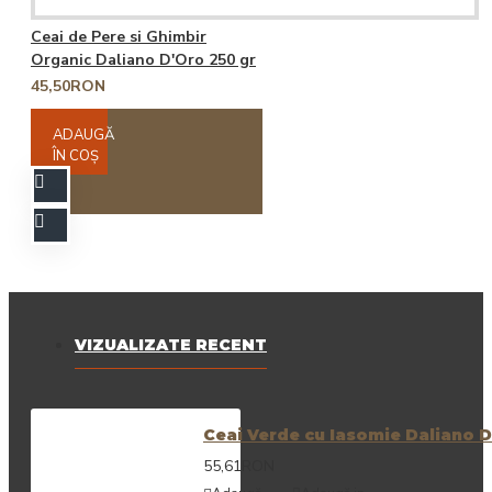
Ceai de Pere si Ghimbir
Organic Daliano D'Oro 250 gr
45,50RON
ADAUGĂ
ÎN COŞ
VIZUALIZATE RECENT
Ceai Verde cu Iasomie Daliano D
55,61RON