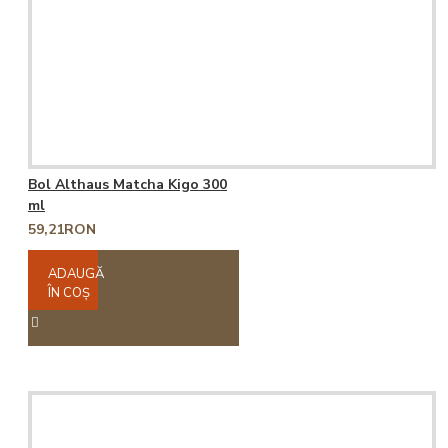
Bol Althaus Matcha Kigo 300
ml
59,21RON
ADAUGĂ
ÎN COŞ