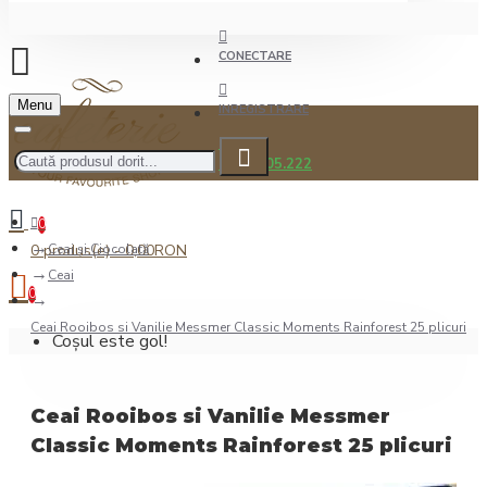
CONECTARE
Menu
INREGISTRARE
0722.505.222
0
0 produs(e) - 0,00RON
Ceai şi Ciocolată
Ceai
0
Ceai Rooibos si Vanilie Messmer Classic Moments Rainforest 25 plicuri
Coșul este gol!
Ceai Rooibos si Vanilie Messmer
Classic Moments Rainforest 25 plicuri