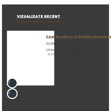
VIZUALIZATE RECENT
Ceai Rooibos si Vanilie Messmer
20,93RON
Adaugă
Adaugă in
în Coş
Wishlist