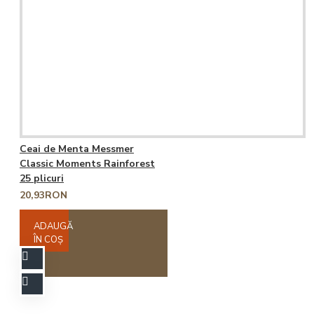
Ceai de Menta Messmer
Classic Moments Rainforest
25 plicuri
20,93RON
ADAUGĂ
ÎN COŞ