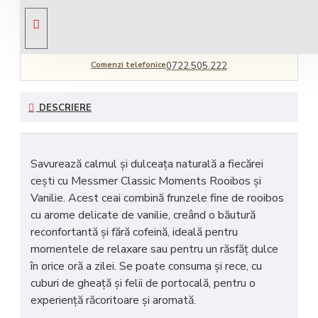
Livrare gratuită
comandă peste 450 RON
Comenzi telefonice
0722.505.222
DESCRIERE
Savurează
calmul și dulceața naturală
a fiecărei
cești cu Messmer Classic Moments Rooibos și
Vanilie. Acest ceai combină
frunzele fine de rooibos
cu
arome delicate de vanilie
, creând o băutură
reconfortantă și fără cofeină, ideală pentru
momentele de relaxare sau pentru un răsfăț dulce
în orice oră a zilei. Se poate consuma și rece, cu
cuburi de gheață și felii de portocală, pentru o
experiență răcoritoare și aromată.