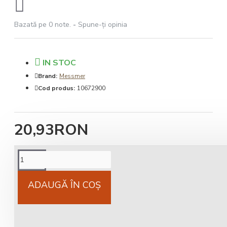
Bazată pe 0 note.
-
Spune-ţi opinia
IN STOC
Brand:
Messmer
Cod produs:
10672900
20,93RON
Cost livrare
National 25Lei locker 25 lei
ADAUGĂ ÎN COŞ