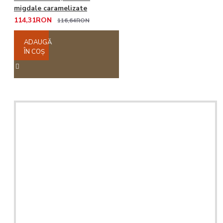
migdale caramelizate
114,31RON
116,64RON
ADAUGĂ
ÎN COŞ