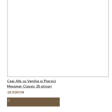
Ceai Alb cu Vanilie si Piersici
Messmer Classic 25 plicuri
18,91RON