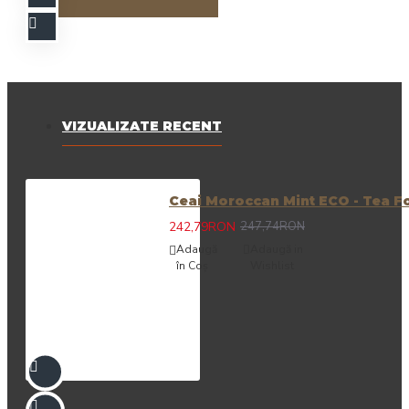
VIZUALIZATE RECENT
Ceai Moroccan Mint ECO - Tea Fo
242,79RON
247,74RON
Adaugă
Adaugă in
în Coş
Wishlist