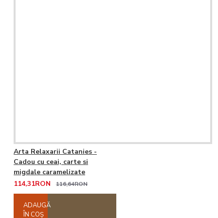
Arta Relaxarii Catanies -
Cadou cu ceai, carte si
migdale caramelizate
114,31RON
116,64RON
ADAUGĂ
ÎN COŞ