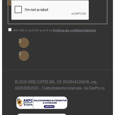
ABONEAZA-TE!
Am citit şi sunt de acord cu
Politica de confidentialitate
© 2026 WEB COFFEE SRL, CIF: RO38443200| Nr. reg.:
J40/9259/2020 - Toate drepturile rezervate - by DevPro.ro