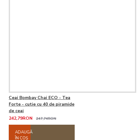
Ceai Bombay Chai ECO - Tea
Forte - cutie cu 40 de piramide
de ceai
242,79RON
247,74RON
ADAUGĂ
ÎN COŞ