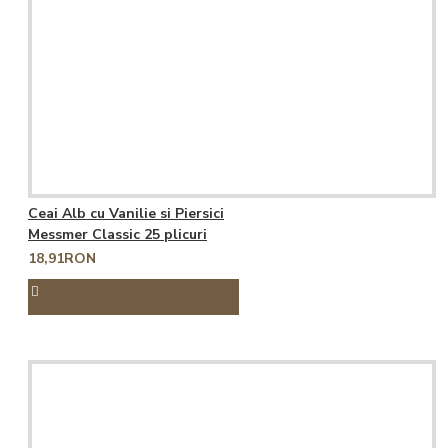
Ceai Alb cu Vanilie si Piersici
Messmer Classic 25 plicuri
18,91RON