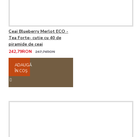
Ceai Blueberry Merlot ECO -
Tea Forte- cutie cu 40 de
piramide de ceai
242,79RON
247,74RON
ADAUGĂ
ÎN COŞ