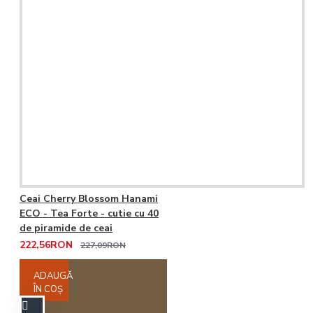
Ceai Cherry Blossom Hanami
ECO - Tea Forte - cutie cu 40
de piramide de ceai
222,56RON
227,09RON
ADAUGĂ
ÎN COŞ