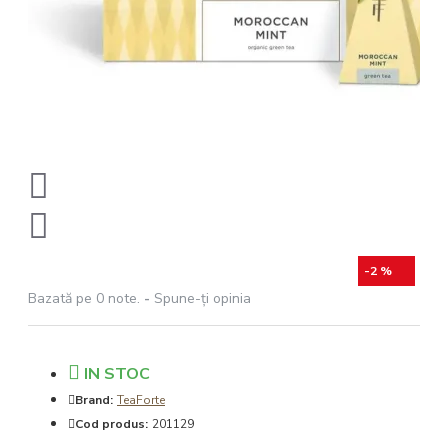
-2 %
Bazată pe 0 note.
-
Spune-ţi opinia
IN STOC
Brand:
TeaForte
Cod produs:
201129