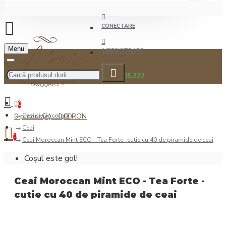
CONECTARE
Menu
INREGISTRARE
0722.505.222
0
0 produs(e) - 0,00RON
Ceai şi Ciocolată
Ceai
0
Ceai Moroccan Mint ECO - Tea Forte -cutie cu 40 de piramide de ceai
Coșul este gol!
Ceai Moroccan Mint ECO - Tea Forte -
cutie cu 40 de piramide de ceai