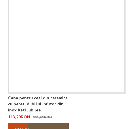
Cana pentru ceai din ceramica
cu pereti dubli si infuzor din
inox Kati Jubilee
113,29RON
115,61RON