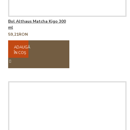
Bol Althaus Matcha Kigo 300
ml
59,21RON
ADAUGĂ
ÎN COŞ