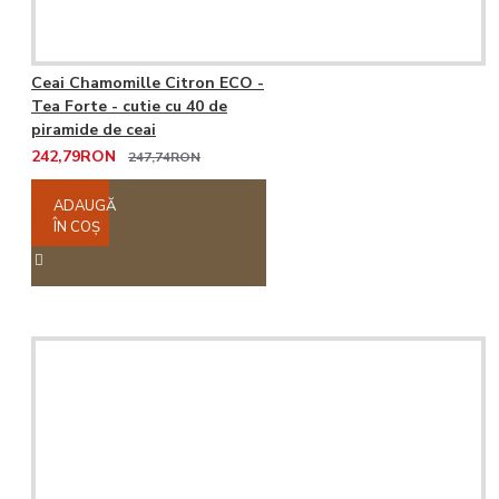
Ceai Chamomille Citron ECO -
Tea Forte - cutie cu 40 de
piramide de ceai
242,79RON
247,74RON
ADAUGĂ
ÎN COŞ