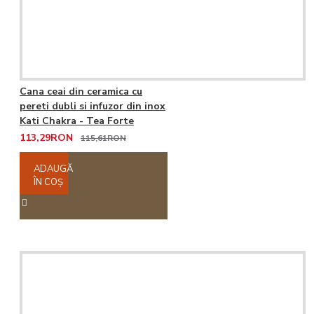
Cana ceai din ceramica cu
pereti dubli si infuzor din inox
Kati Chakra - Tea Forte
113,29RON
115,61RON
ADAUGĂ
ÎN COŞ