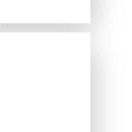
Brand:
Messmer
Cod produs:
10895900
EAN:
4002220000000