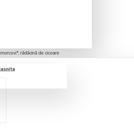
o infuzie delicioasă, dulce-
t în ceașca ta. Perfect pentru
 morcovi*, rădăcină de cicoare
e*, zmeură*, căpșuni* (*70 %
Rasnita