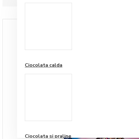
Paduri hartie
Ciocolata calda
Cafea Premium
Ciocolata si praline