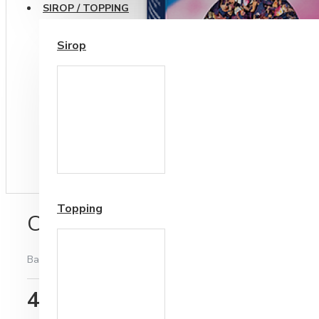
SIROP / TOPPING
Sirop
Cesti si Accesorii pentru
Cafea
Accesorii ceai
Topping
Ceai Fructe de Padure Messme
Bazată pe 0 note.
-
Spune-ţi opinia
40,23RON