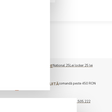
National 25Lei locker 25 lei
COST LIVRARE
comandă peste 450 RON
LIVRARE GRATUITĂ
0722.505.222
COMENZI TELEFONICE