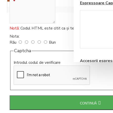
Espressoare Cap
Coșul este gol!
Notă:
Codul HTML este citit ca şi text!
Nota:
Rău
Bun
Blendere si Aparate
Milkshake
Captcha
Accesorii espre
Introdul codul de verificare
automate
Storcatoare pentru
CONTINUĂ
Fructe si Legume