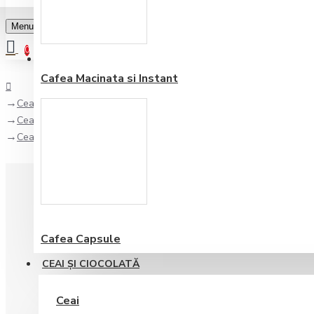
Menu
0
Favorite
Adauga in lista
0
Cafea Macinata si Instant
Ceai şi Ciocolată
Ceai
Ceai Fructe de Padure Messmer 145 gr
Cafea Capsule
CEAI ŞI CIOCOLATĂ
Ceai