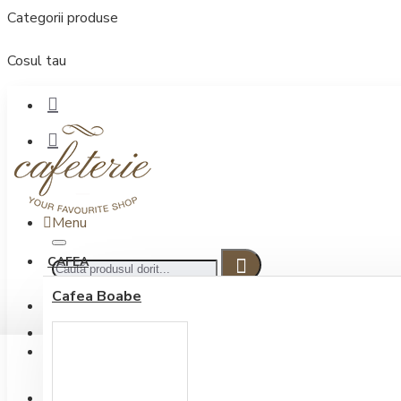
Categorii produse
Cosul tau
Menu
CAFEA
Cafea Boabe
CONECTARE
Contul meu
Conectare / Inregistrare
INREGISTRARE
0722.505.222