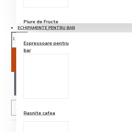
Consumabile
Piure de Fructe
ECHIPAMENTE PENTRU BAR
Espressoare pentru
bar
ADAUGĂ ÎN COŞ
AI O ÎNTREBARE?
Frappe si Cappuccino
ADAUGĂ IN WISHLIST
Rasnite cafea