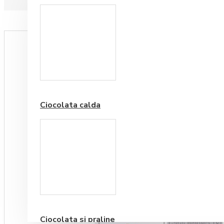
Paduri hartie
Ciocolata calda
Cafea Premium
Ciocolata si praline