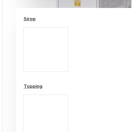
SIROP / TOPPING
Sirop
Cesti si Accesorii pentru
Cafea
Accesorii ceai
Topping