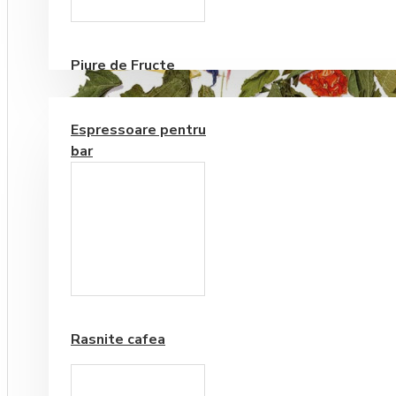
Consumabile
Piure de Fructe
ECHIPAMENTE PENTRU BAR
Espressoare pentru
bar
Frappe si Cappuccino
Rasnite cafea