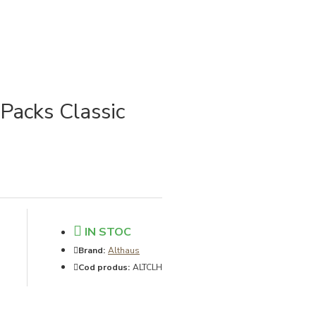
Packs Classic
IN STOC
Brand:
Althaus
Cod produs:
ALTCLH