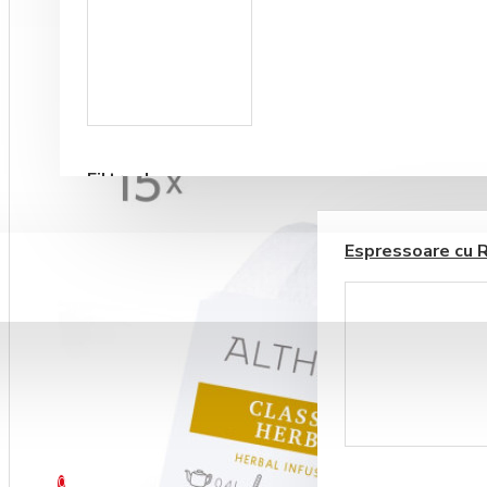
Accesorii sirop si
topping
Filtre de apa
ESPRESSOARE AUTOMATE
ALIMENTE SI DELICATESE
Espressoare cu 
BLOG
CONTACT
Ustensile barista
0 produs(e) - 0,00RON
0