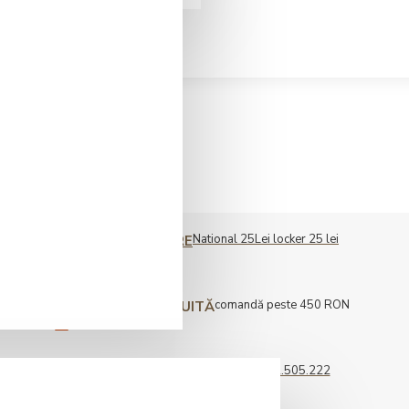
National 25Lei locker 25 lei
COST LIVRARE
comandă peste 450 RON
LIVRARE GRATUITĂ
0722.505.222
COMENZI TELEFONICE