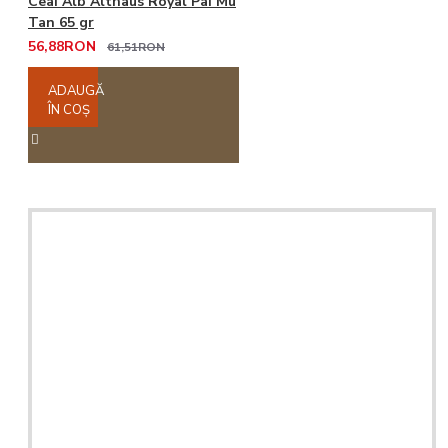
Ceai Alb Althaus Royal Pai Mu
Tan 65 gr
56,88RON
61,51RON
ADAUGĂ
ÎN COŞ