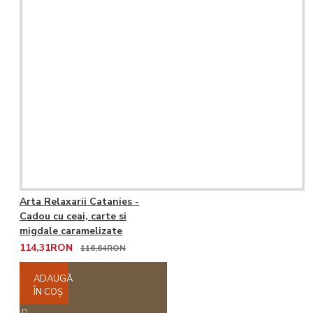
Arta Relaxarii Catanies -
Cadou cu ceai, carte si
migdale caramelizate
114,31RON
116,64RON
ADAUGĂ
ÎN COŞ