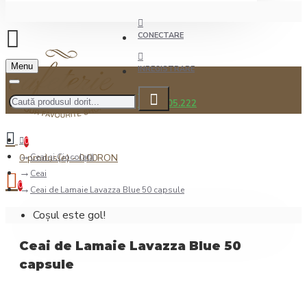
CONECTARE
Menu
INREGISTRARE
0722.505.222
0
0 produs(e) - 0,00RON
Ceai şi Ciocolată
Ceai
0
Ceai de Lamaie Lavazza Blue 50 capsule
Coșul este gol!
Ceai de Lamaie Lavazza Blue 50
capsule