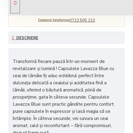
Comenzi telefonice
0722.505.222
DESCRIERE
Transformă fiecare pauză într-un
moment de
revitalizare și lumină !
Capsulele Lavazza Blue cu
ceai de lămâie îți aduc
echilibrul perfect între
dulceața delicată a ceaiului și aciditatea fină a
lămâii
, oferind o băutură aromatică, plină de
prospețime, gata în câteva secunde. Capsulele
Lavazza Blue sunt
practic gândite pentru confort
:
pune capsulele în espressor și lasă magia să se
întâmple. În câteva secunde, vei savura un ceai
aromat, cald și reconfortant –
fără compromisuri,
doar plăcere pură
.