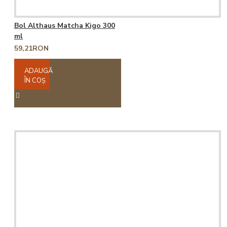
Bol Althaus Matcha Kigo 300
ml
59,21RON
ADAUGĂ
ÎN COŞ