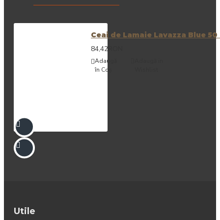
Ceai de Lamaie Lavazza Blue 50
84,42RON
Adaugă
Adaugă in
în Coş
Wishlist
Utile