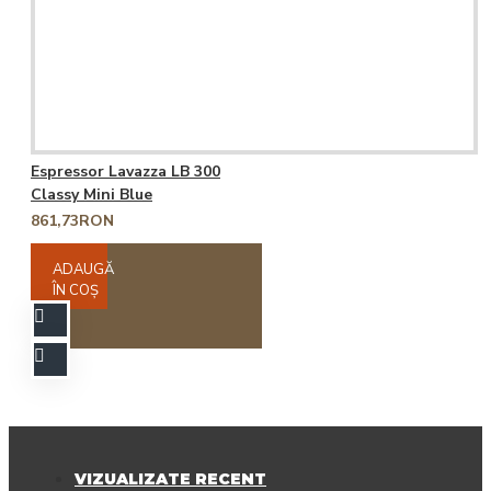
Espressor Lavazza LB 300
Classy Mini Blue
861,73RON
ADAUGĂ
ÎN COŞ
VIZUALIZATE RECENT