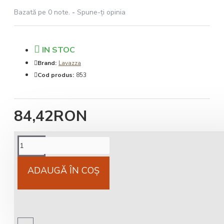
Bazată pe 0 note.
-
Spune-ţi opinia
IN STOC
Brand:
Lavazza
Cod produs:
853
84,42RON
Cost livrare
National 25Lei locker 25 lei
ADAUGĂ ÎN COŞ
Livrare gratuită
comandă peste 450 RON