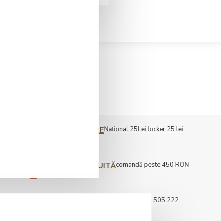
National 25Lei locker 25 lei
COST LIVRARE
comandă peste 450 RON
LIVRARE GRATUITĂ
0722.505.222
COMENZI TELEFONICE