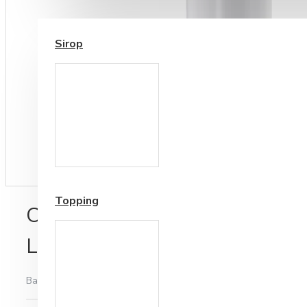
SIROP / TOPPING
Sirop
Cesti si Accesorii pentru
Cafea
Accesorii ceai
Topping
Cartus Filtrant Brita Purity C
L*
Bazată pe 0 note.
-
Spune-ţi opinia