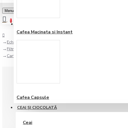
Menu
0
Favorite
Adauga in lista
0
Cafea Macinata si Instant
Echipamente pentru bar
Filtre de apa
Cartus Filtrant Brita Purity C500 Finest 3.414 L*
Cafea Capsule
CEAI ŞI CIOCOLATĂ
Ceai