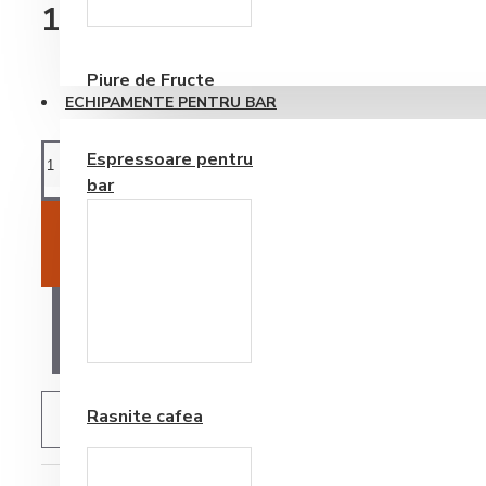
Consumabile
1.150,55RON
Piure de Fructe
ECHIPAMENTE PENTRU BAR
Espressoare pentru
bar
ADAUGĂ ÎN COŞ
AI O ÎNTREBARE?
Frappe si Cappuccino
Rasnite cafea
ADAUGĂ IN WISHLIST