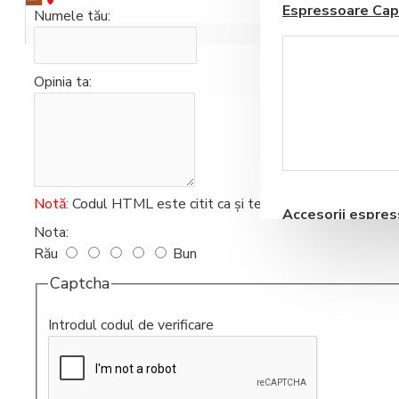
Espressoare Cap
Numele tău:
Coșul este gol!
Opinia ta:
Blendere si Aparate
Milkshake
Notă:
Codul HTML este citit ca şi text!
Accesorii espre
Nota:
automate
Rău
Bun
Captcha
Introdul codul de verificare
Storcatoare pentru
Fructe si Legume