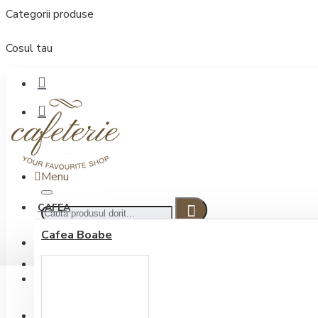
Categorii produse
Cosul tau
Menu
CAFEA
Cafea Boabe
CONECTARE
Contul meu
Conectare / Inregistrare
INREGISTRARE
0722.505.222