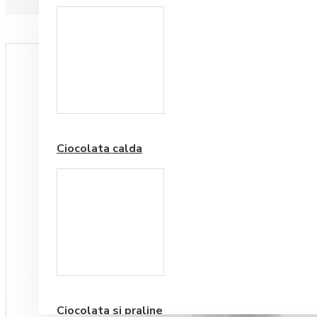
Paduri hartie
Ciocolata calda
Cafea Premium
Ciocolata si praline