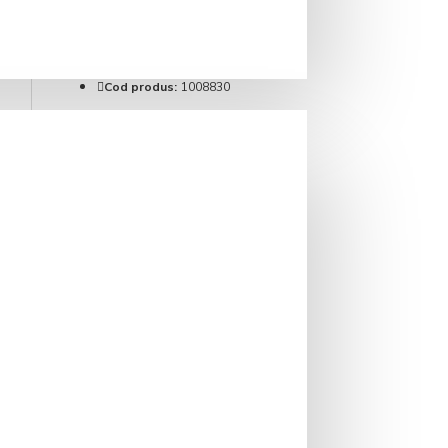
IN STOC
Brand:
Brita
Cod produs:
1008830