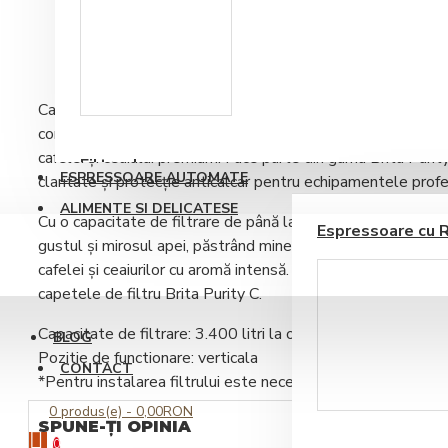
DESCRIERE
RECENZII PRODUS
Accesorii sirop si
topping
Cartușul filtrant Brita Purity C500 Finest
este conceput p
consum mediu spre mare de apă
, oferind o
calitate superio
cafelei și ceaiului premium. Face parte din gama
Brita Purit
Filtre de apa
ESPRESSOARE AUTOMATE
claritate și protecție anticalcar
pentru echipamentele profe
ALIMENTE SI DELICATESE
Cu o capacitate de filtrare de până la
3.414 L
*, cartușul r
Espressoare cu 
gustul și mirosul apei, păstrând mineralele esențiale neces
cafelei și ceaiurilor cu aromă intensă. Instalarea este rapidă
capetele de filtru Brita Purity C
.
Capacitate de filtrare: 3.400 litri la o duritate a apei de 1
BLOG
Pozitie de functionare: verticala
CONTACT
*Pentru instalarea filtrului este necesara achizitionarea un
Ustensile barista
0 produs(e) - 0,00RON
SPUNE-ŢI OPINIA
0