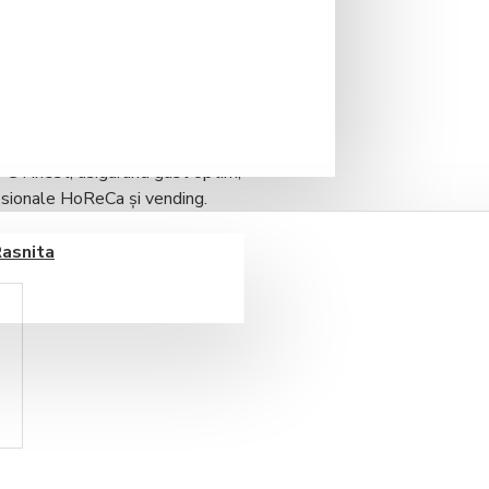
entru
aplicații profesionale cu
ară a apei
pentru prepararea
y C Finest
, asigurând
gust optim,
sionale HoReCa și vending.
educe impuritățile care afectează
Rasnita
are pentru extracția perfectă a
 și sigură, compatibilă cu
0°dH
ui cap conector Bypass.