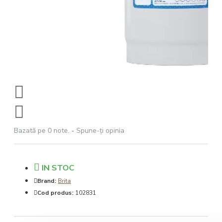
Bazată pe 0 note.
-
Spune-ţi opinia
IN STOC
Brand:
Brita
Cod produs:
102831