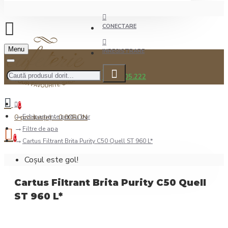
CONECTARE
Menu
INREGISTRARE
0722.505.222
0
0 produs(e) - 0,00RON
Echipamente pentru bar
Filtre de apa
0
Cartus Filtrant Brita Purity C50 Quell ST 960 L*
Coșul este gol!
Cartus Filtrant Brita Purity C50 Quell
ST 960 L*