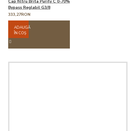
Cap filtru Brita Purity C 0-70%
Bypass Reglabil G3/8
333,27RON
ADAUGĂ
ÎN COŞ