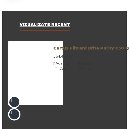
VIZUALIZATE RECENT
Cartus Filtrant Brita Purity C50 
364,45RON
Adaugă
Adaugă in
în Coş
Wishlist