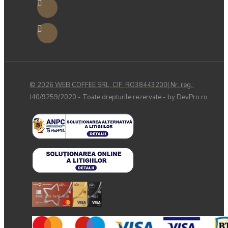
© 2026 WEB COFFEE SRL, CIF: RO38443200| Nr. reg.:
J40/9259/2020 - Toate drepturile rezervate - by DevPro.ro