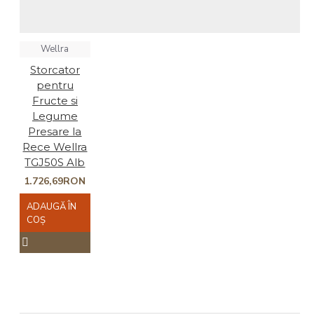
Wellra
Storcator
pentru
Fructe si
Legume
Presare la
Rece Wellra
TGJ50S Alb
1.726,69RON
ADAUGĂ ÎN
COŞ