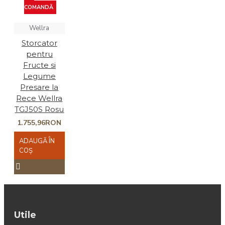
COMANDĂ
Wellra
Storcator
pentru
Fructe si
Legume
Presare la
Rece Wellra
TGJ50S Rosu
1.755,96RON
ADAUGĂ ÎN
COŞ
Utile