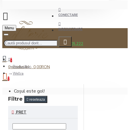
CONECTARE
Menu
INREGISTRARE
0722.505.222
0
0 produs(e) - 0,00RON
Producător
Wellra
0
Coșul este gol!
Filtre
reseteaza
PRET