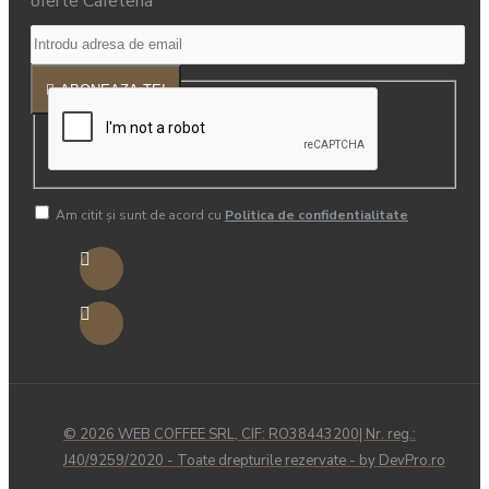
oferte Cafeteria
ABONEAZA-TE!
Am citit şi sunt de acord cu
Politica de confidentialitate
© 2026 WEB COFFEE SRL, CIF: RO38443200| Nr. reg.:
J40/9259/2020 - Toate drepturile rezervate - by DevPro.ro