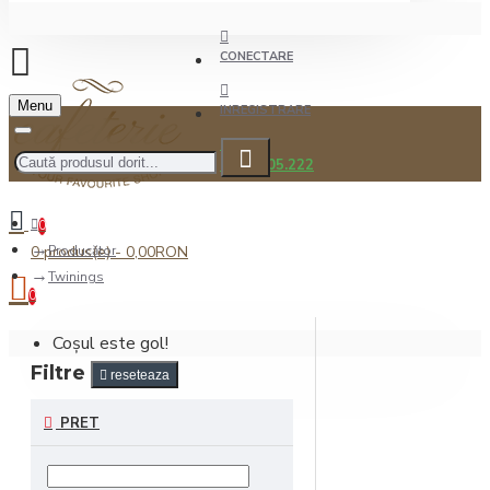
CONECTARE
Menu
INREGISTRARE
0722.505.222
0
0 produs(e) - 0,00RON
Producător
Twinings
0
Coșul este gol!
Filtre
reseteaza
PRET