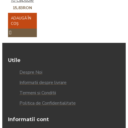
10 capsule
15,83RON
ADAUGĂ ÎN
COŞ
Utile
Despre Noi
Informatii despre livrare
Termeni si Conditii
Politica de Confidentialitate
Informatii cont