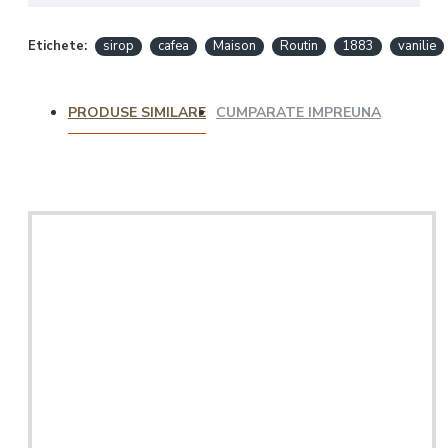
Etichete:
sirop
cafea
Maison
Routin
1883
vanilie
PRODUSE SIMILARE
CUMPARATE IMPREUNA