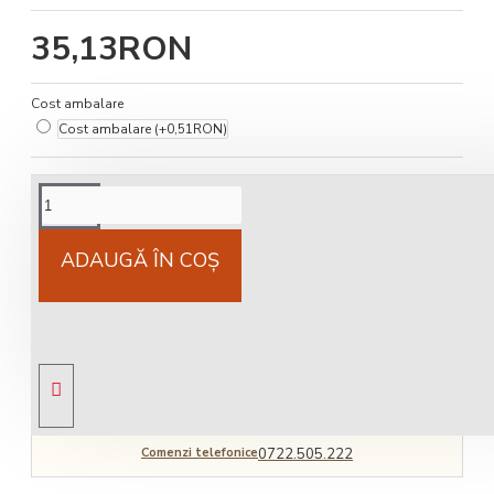
35,13RON
Cost ambalare
Cost ambalare
(+0,51RON)
Cost livrare
National 25Lei locker 25 lei
ADAUGĂ ÎN COŞ
Livrare gratuită
comandă peste 450 RON
Comenzi telefonice
0722.505.222