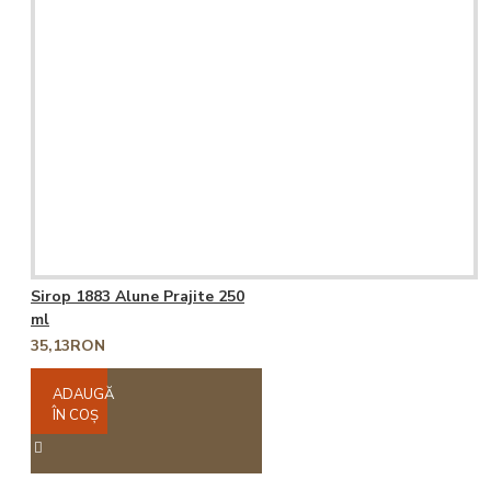
Sirop 1883 Alune Prajite 250
ml
35,13RON
ADAUGĂ
ÎN COŞ