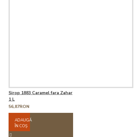
Sirop 1883 Caramel fara Zahar
1 L
56,87RON
ADAUGĂ
ÎN COŞ