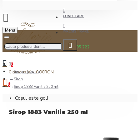
CONECTARE
Menu
INREGISTRARE
0722.505.222
0
0 produs(e) - 0,00RON
Sirop/ Topping
Sirop
0
Sirop 1883 Vanilie 250 ml
Coșul este gol!
Sirop 1883 Vanilie 250 ml