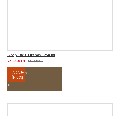
Sirop 1883 Tiramisu 250 ml
24,94RON
35,13RON
ADAUGĂ
ÎN COŞ