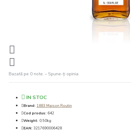
Bazată pe 0 note.
-
Spune-ţi opinia
IN STOC
Brand:
1883 Maison Routin
Cod produs:
642
Weight:
0.50kg
EAN:
3217690006428