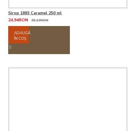
Sirop 1883 Caramel 250 ml
24,94RON
35,13RON
ADAUGĂ
ÎN COŞ