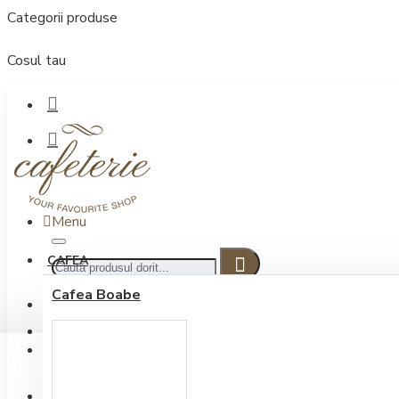
Categorii produse
Cosul tau
Menu
CAFEA
Cafea Boabe
CONECTARE
Contul meu
Conectare / Inregistrare
INREGISTRARE
0722.505.222