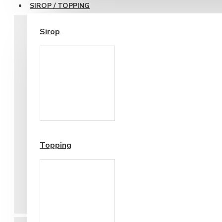
SIROP / TOPPING
Sirop
Cesti si Accesorii pentru
Cafea
Accesorii ceai
Topping