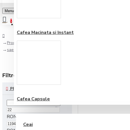
Menu
0
Favorite
Adauga in lista
0
Cafea Macinata si Instant
Producător
saeco
Filtre
reseteaza
PRET
Cafea Capsule
CEAI ŞI CIOCOLATĂ
RON
Ceai