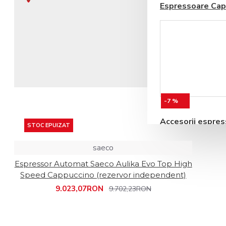
Espressoare Cap
Coșul este gol!
Blendere si Aparate
Milkshake
-7 %
Accesorii espre
STOC EPUIZAT
automate
saeco
Espressor Automat Saeco Aulika Evo Top High
Speed Cappuccino (rezervor independent)
9.023,07RON
9.702,23RON
Storcatoare pentru
Fructe si Legume