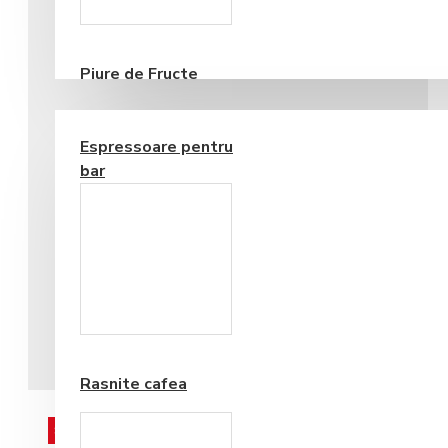
Consumabile
Piure de Fructe
ECHIPAMENTE PENTRU BAR
Espressoare pentru
bar
Frappe si Cappuccino
Rasnite cafea
STOC EPUIZAT