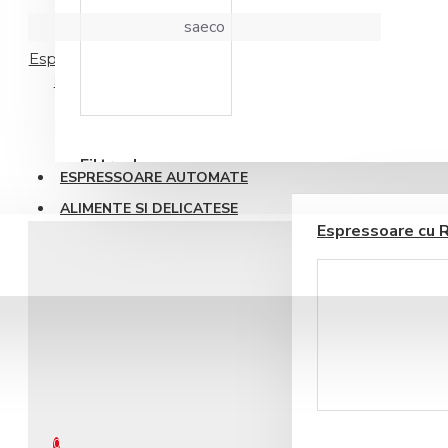
saeco
Espressor Automat Saeco Aulika Evo Top High
Speed Cappuccino (conectare la retea)
Accesorii sirop si
topping
9.595,91RON
Filtre de apa
ESPRESSOARE AUTOMATE
ALIMENTE SI DELICATESE
Espressoare cu 
BLOG
CONTACT
Ustensile barista
0 produs(e) - 0,00RON
0