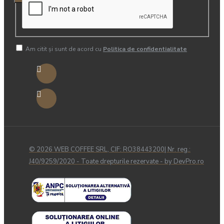
Am citit şi sunt de acord cu
Politica de confidentialitate
© 2026 WEB COFFEE SRL, CIF: RO38443200| Nr. reg.:
J40/9259/2020 - Toate drepturile rezervate - by DevPro.ro