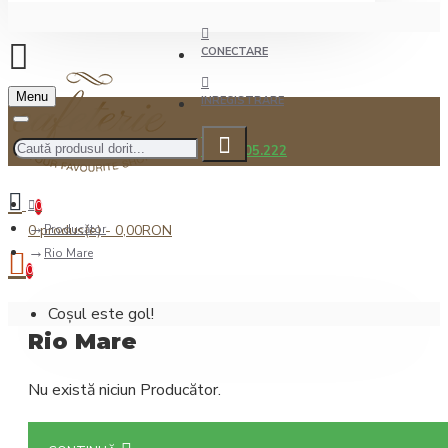
CONECTARE
Menu
INREGISTRARE
0722.505.222
0
0 produs(e) - 0,00RON
Producător
Rio Mare
0
Coșul este gol!
Rio Mare
Nu există niciun Producător.