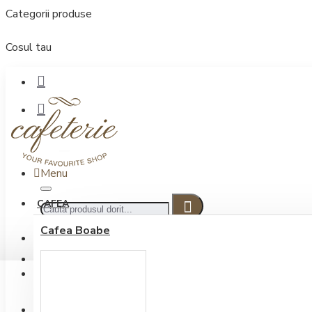
Categorii produse
Cosul tau
Menu
CAFEA
Cafea Boabe
CONECTARE
Contul meu
Conectare / Inregistrare
INREGISTRARE
0722.505.222