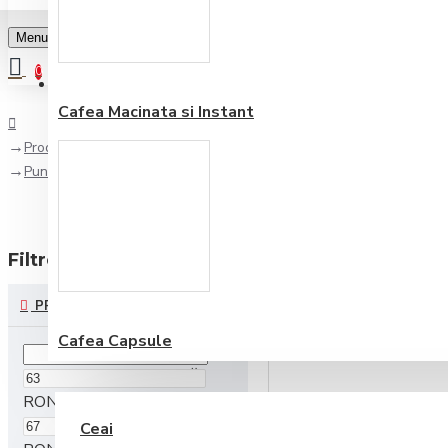
Menu
0
Favorite
Adauga in lista
0
Cafea Macinata si Instant
Producător
Punto IT
Filtre
reseteaza
PRET
Cafea Capsule
CEAI ŞI CIOCOLATĂ
RON
Ceai