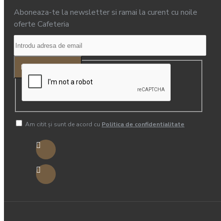
Aboneaza-te la newsletter si ramai la curent cu noile
Intretinere
oferte Cafeteria
espressoare
ABONEAZA-TE!
Am citit şi sunt de acord cu
Politica de confidentialitate