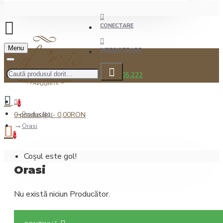
CONECTARE
Menu
INREGISTRARE
0722.505.222
0
0 produs(e) - 0,00RON
Producător
Orasi
0
Coșul este gol!
Orasi
Nu există niciun Producător.