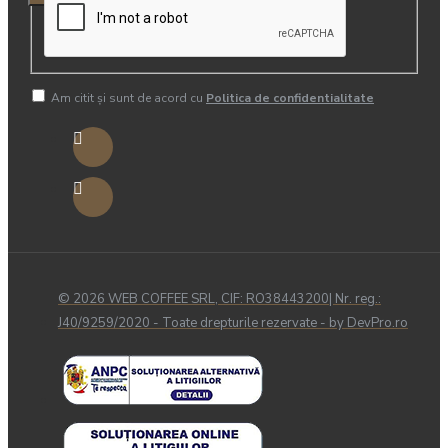
Am citit şi sunt de acord cu
Politica de confidentialitate
© 2026 WEB COFFEE SRL, CIF: RO38443200| Nr. reg.:
J40/9259/2020 - Toate drepturile rezervate - by DevPro.ro