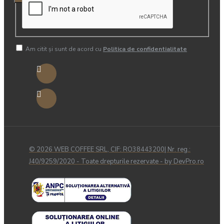
Am citit şi sunt de acord cu
Politica de confidentialitate
© 2026 WEB COFFEE SRL, CIF: RO38443200| Nr. reg.:
J40/9259/2020 - Toate drepturile rezervate - by DevPro.ro