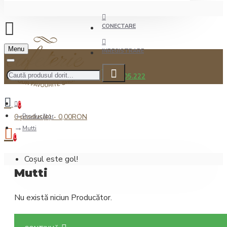
CONECTARE
Menu
INREGISTRARE
0722.505.222
0
0 produs(e) - 0,00RON
Producător
Mutti
0
Coșul este gol!
Mutti
Nu există niciun Producător.