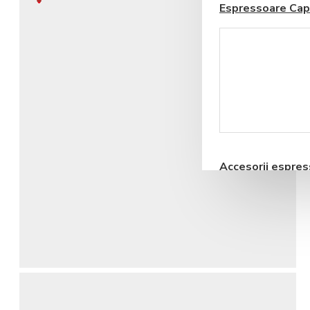
Espressoare Cap
Coșul este gol!
Blendere si Aparate
Milkshake
Accesorii espre
automate
Storcatoare pentru
Fructe si Legume