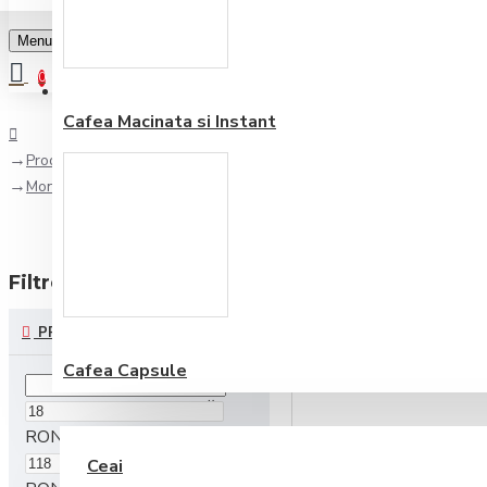
Menu
0
Favorite
Adauga in lista
0
Cafea Macinata si Instant
Producător
Monty Bojangles
Filtre
reseteaza
PRET
Cafea Capsule
CEAI ŞI CIOCOLATĂ
RON
Ceai