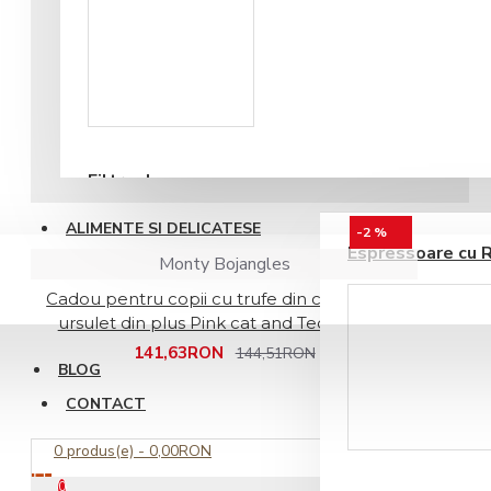
Accesorii sirop si
topping
Filtre de apa
ESPRESSOARE AUTOMATE
ALIMENTE SI DELICATESE
-2 %
Espressoare cu 
Monty Bojangles
Cadou pentru copii cu trufe din ciocolata si
ursulet din plus Pink cat and Teddy bear
141,63RON
144,51RON
BLOG
CONTACT
Ustensile barista
0 produs(e) - 0,00RON
0