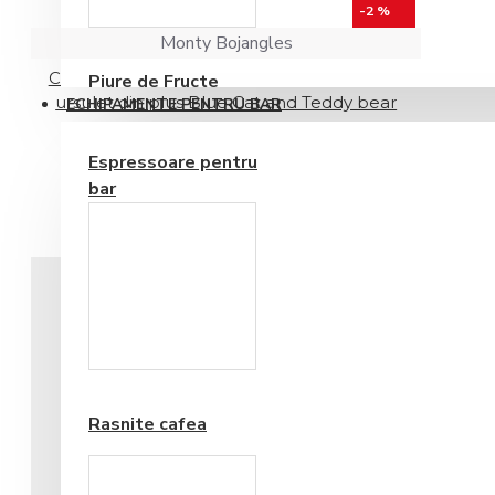
Consumabile
-2 %
Monty Bojangles
Cadou pentru copii cu trufe de ciocolata si
Piure de Fructe
ursulet din plus Blue Cat and Teddy bear
ECHIPAMENTE PENTRU BAR
141,63RON
144,51RON
Espressoare pentru
bar
Frappe si Cappuccino
Rasnite cafea