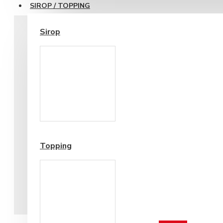
SIROP / TOPPING
Sirop
Cesti si Accesorii pentru
Cafea
Accesorii ceai
Topping