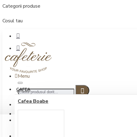
Categorii produse
Cosul tau
Menu
CAFEA
Cafea Boabe
CONECTARE
Contul meu
Conectare / Inregistrare
INREGISTRARE
0722.505.222