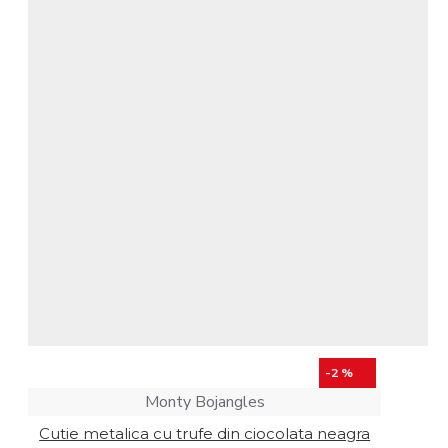
Intretinere
espressoare
-2 %
Monty Bojangles
Cutie metalica cu trufe din ciocolata neagra