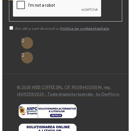
Am citit şi sunt de acord cu
Politica de confidentialitate
© 2026 WEB COFFEE SRL, CIF: RO38443200| Nr. reg.:
J40/9259/2020 - Toate drepturile rezervate - by DevPro.ro