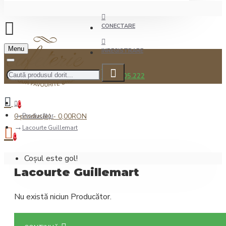
CONECTARE
Menu
INREGISTRARE
0722.505.222
0
0 produs(e) - 0,00RON
Producător
Lacourte Guillemart
0
Coșul este gol!
Lacourte Guillemart
Nu există niciun Producător.