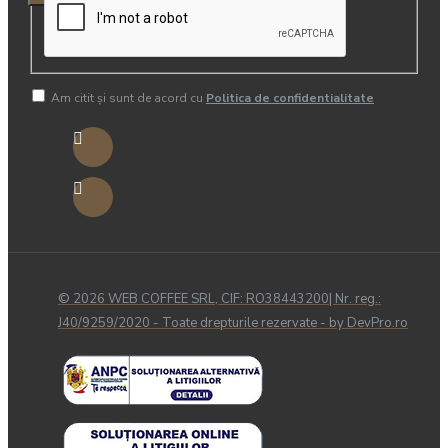
Am citit şi sunt de acord cu
Politica de confidentialitate
© 2026 WEB COFFEE SRL, CIF: RO38443200| Nr. reg.:
J40/9259/2020 - Toate drepturile rezervate - by DevPro.ro