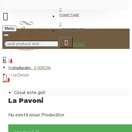
CONECTARE
Menu
INREGISTRARE
0722.505.222
0
0 produs(e) - 0,00RON
Producător
La Pavoni
0
Coșul este gol!
La Pavoni
Nu există niciun Producător.