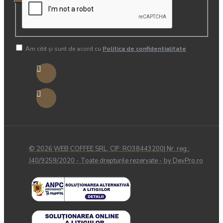
Am citit şi sunt de acord cu
Politica de confidentialitate
© 2026 WEB COFFEE SRL, CIF: RO38443200| Nr. reg.:
J40/9259/2020 - Toate drepturile rezervate - by DevPro.ro