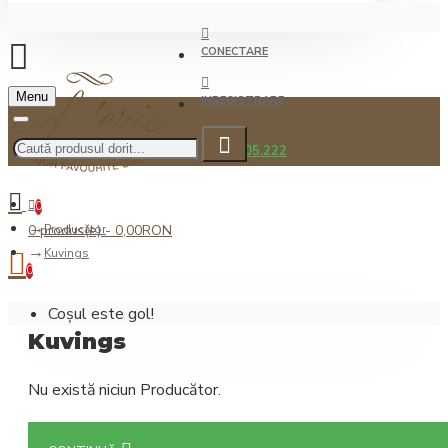
CONECTARE
Menu
INREGISTRARE
0722.505.222
0
0 produs(e) - 0,00RON
Producător
Kuvings
0
Coșul este gol!
Kuvings
Nu există niciun Producător.