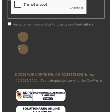
Am citit şi sunt de acord cu
Politica de confidentialitate
© 2026 WEB COFFEE SRL, CIF: RO38443200| Nr. reg.:
J40/9259/2020 - Toate drepturile rezervate - by DevPro.ro