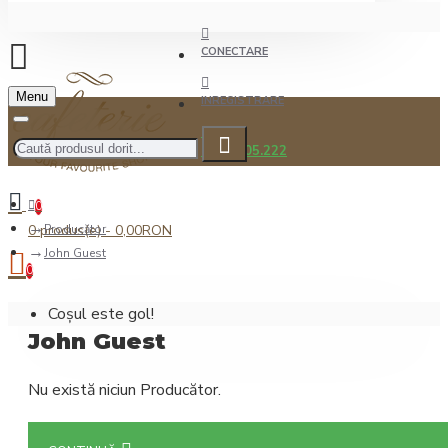
CONECTARE
Menu
INREGISTRARE
0722.505.222
0
0 produs(e) - 0,00RON
Producător
John Guest
0
Coșul este gol!
John Guest
Nu există niciun Producător.