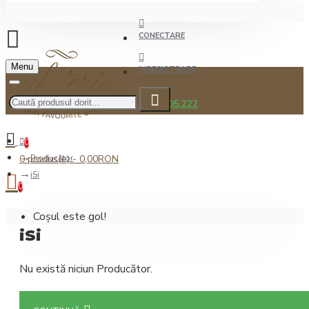
CONECTARE
Menu
INREGISTRARE
0722.505.222
0
0 produs(e) - 0,00RON
Producător
iSi
0
Coșul este gol!
iSi
Nu există niciun Producător.