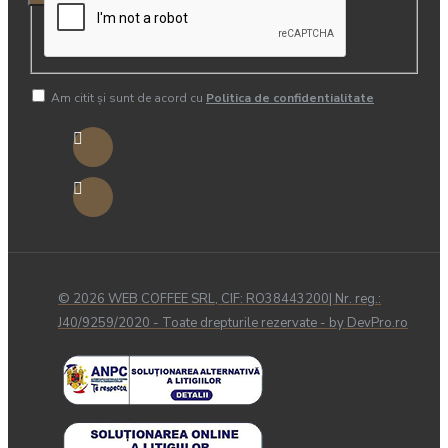
Am citit şi sunt de acord cu
Politica de confidentialitate
© 2026 WEB COFFEE SRL, CIF: RO38443200| Nr. reg.:
J40/9259/2020 - Toate drepturile rezervate - by DevPro.ro