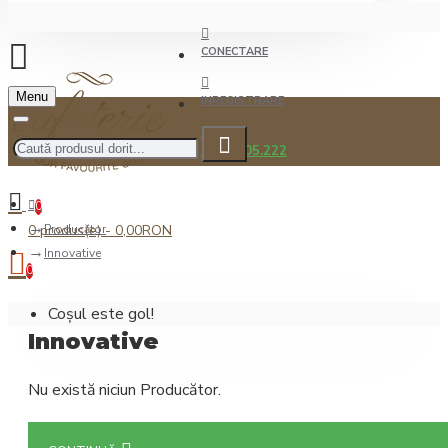
CONECTARE
Menu
INREGISTRARE
0722.505.222
0
0 produs(e) - 0,00RON
Producător
Innovative
0
Coșul este gol!
Innovative
Nu există niciun Producător.