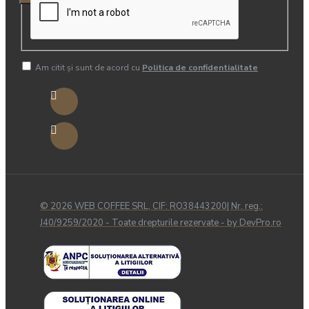
Am citit şi sunt de acord cu
Politica de confidentialitate
© 2026 WEB COFFEE SRL, CIF: RO38443200| Nr. reg.:
J40/9259/2020 - Toate drepturile rezervate - by DevPro.ro