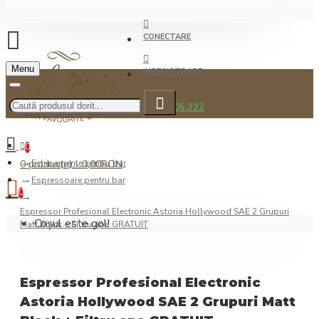
CONECTARE
Menu
INREGISTRARE
0722.505.222
0
0 produs(e) - 0,00RON
Echipamente pentru bar
Espressoare pentru bar
0
Espressor Profesional Electronic Astoria Hollywood SAE 2 Grupuri
Coșul este gol!
Matt Black + Filtru apa GRATUIT
Espressor Profesional Electronic
Astoria Hollywood SAE 2 Grupuri Matt