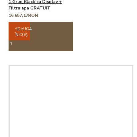
1 Grup Black cu Display +
Filtru apa GRATUIT
16.657,17RON
ADAUGĂ
ÎN COŞ