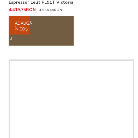
Espressor Lelit PL91T Victoria
4.419,75RON
4.556,44RON
ADAUGĂ
ÎN COŞ