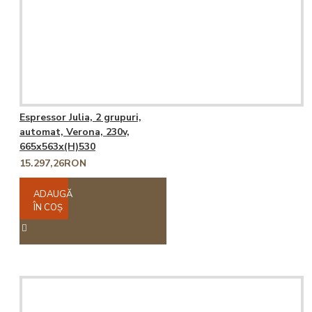
Espressor Julia, 2 grupuri,
automat, Verona, 230v,
665x563x(H)530
15.297,26RON
ADAUGĂ
ÎN COŞ