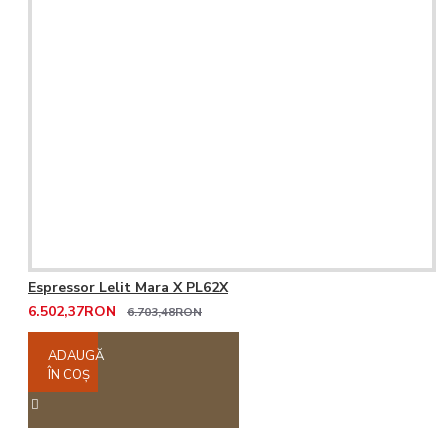
Espressor Lelit Mara X PL62X
6.502,37RON
6.703,48RON
ADAUGĂ
ÎN COŞ