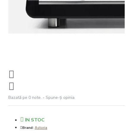
Bazată pe 0 note.
-
Spune-ţi opinia
IN STOC
Brand:
Astoria