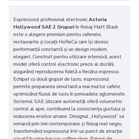
Espressorul profesional electronic
Astoria
Hollywood SAE 2 Grupuri
în finisaj Matt Black
este o alegere premium pentru cafenele,
restaurante și locații HoReCa care își doresc
performanță constantă și un design modern,
elegant. Construit pentru utilizare intensivă, acest
model oferă control electronic precis al dozării,
asigurând reproducerea fidelă a fiecărui espresso.
Echipat cu două grupuri de lucru, espressorul
permite prepararea simultană a mai multor cafele,
optimizând fluxul de lucru în perioadele aglomerate.
Sistemul SAE (dozare automată) oferă volumetric
control al apei, contribuind la consistența gustului și
reducerea erorilor umane. Designul „Hollywood” se
remarcă prin linii contemporane și finisaj mat negru,
transformând espressorul într-un punct de atracție
vizuală în orice bar sau coffee shop. Panoul de