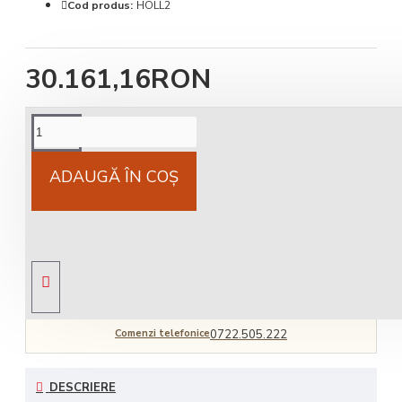
Cod produs:
HOLL2
30.161,16RON
Cost livrare
National 25Lei locker 25 lei
ADAUGĂ ÎN COŞ
Livrare gratuită
comandă peste 450 RON
Comenzi telefonice
0722.505.222
DESCRIERE