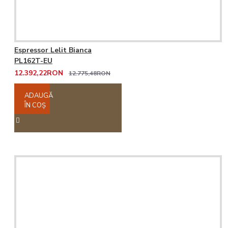
Espressor Lelit Bianca
PL162T-EU
12.392,22RON
12.775,48RON
ADAUGĂ
ÎN COŞ