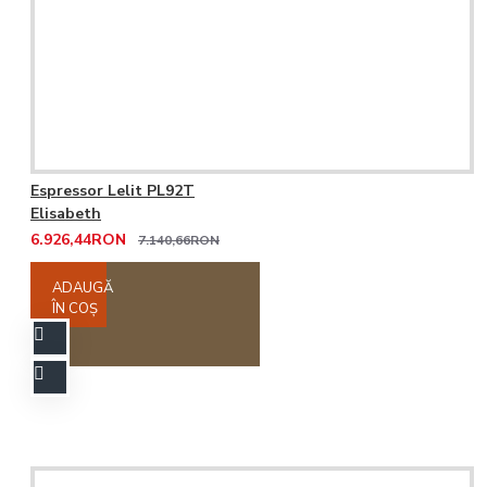
Espressor Lelit PL92T
Elisabeth
6.926,44RON
7.140,66RON
ADAUGĂ
ÎN COŞ