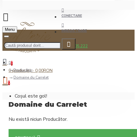
CONECTARE
Menu
INREGISTRARE
0722.505.222
0
0 produs(e) - 0,00RON
Producător
Domaine du Carrelet
0
Coșul este gol!
Domaine du Carrelet
Nu există niciun Producător.