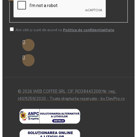
Am citit şi sunt de acord cu
Politica de confidentialitate
© 2026 WEB COFFEE SRL, CIF: RO38443200| Nr. reg.:
J40/9259/2020 - Toate drepturile rezervate - by DevPro.ro