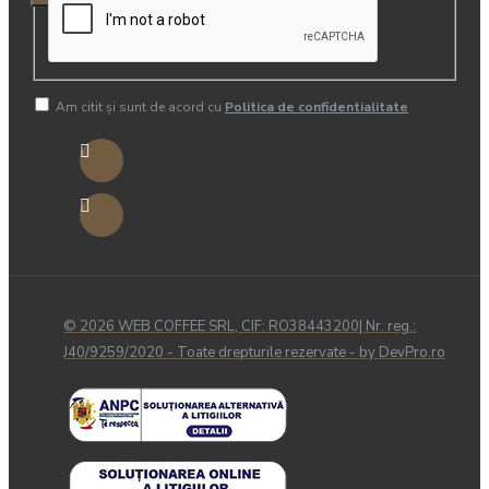
Am citit şi sunt de acord cu
Politica de confidentialitate
© 2026 WEB COFFEE SRL, CIF: RO38443200| Nr. reg.:
J40/9259/2020 - Toate drepturile rezervate - by DevPro.ro