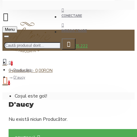
CONECTARE
Menu
INREGISTRARE
0722.505.222
0
0 produs(e) - 0,00RON
Producător
D'aucy
0
Coșul este gol!
D'aucy
Nu există niciun Producător.